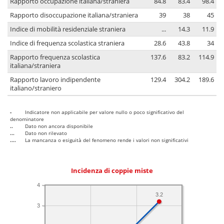
Rapporto occupazione italiana/straniera
84.8
83.4
98.4
Rapporto disoccupazione italiana/straniera
39
38
45
Indice di mobilità residenziale straniera
...
14.3
11.9
Indice di frequenza scolastica straniera
28.6
43.8
34
Rapporto frequenza scolastica
137.6
83.2
114.9
italiana/straniera
Rapporto lavoro indipendente
129.4
304.2
189.6
italiano/straniero
-
Indicatore non applicabile per valore nullo o poco significativo del
denominatore
..
Dato non ancora disponibile
...
Dato non rilevato
....
La mancanza o esiguità del fenomeno rende i valori non significativi
Incidenza di coppie miste
4
3.2
3