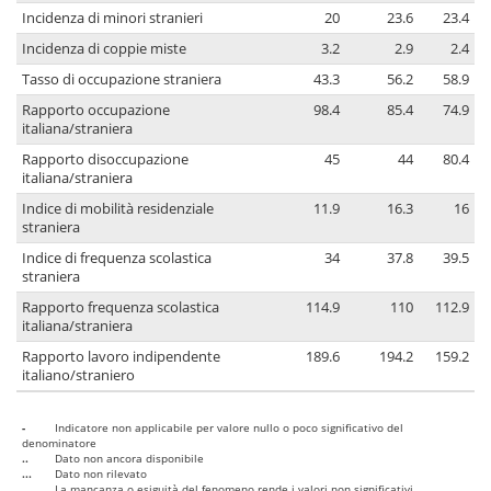
Incidenza di minori stranieri
20
23.6
23.4
Incidenza di coppie miste
3.2
2.9
2.4
Tasso di occupazione straniera
43.3
56.2
58.9
Rapporto occupazione
98.4
85.4
74.9
italiana/straniera
Rapporto disoccupazione
45
44
80.4
italiana/straniera
Indice di mobilità residenziale
11.9
16.3
16
straniera
Indice di frequenza scolastica
34
37.8
39.5
straniera
Rapporto frequenza scolastica
114.9
110
112.9
italiana/straniera
Rapporto lavoro indipendente
189.6
194.2
159.2
italiano/straniero
-
Indicatore non applicabile per valore nullo o poco significativo del
denominatore
..
Dato non ancora disponibile
...
Dato non rilevato
....
La mancanza o esiguità del fenomeno rende i valori non significativi