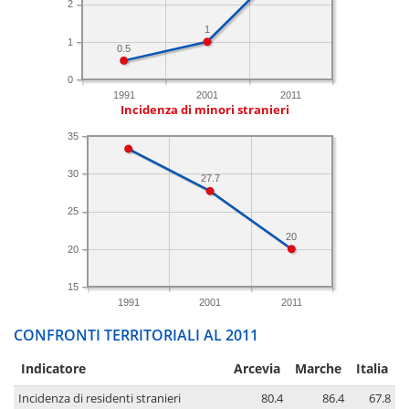
2
1
1
0.5
0
1991
2001
2011
Incidenza di minori stranieri
35
30
27.7
25
20
20
15
1991
2001
2011
CONFRONTI TERRITORIALI AL 2011
Indicatore
Arcevia
Marche
Italia
Incidenza di residenti stranieri
80.4
86.4
67.8