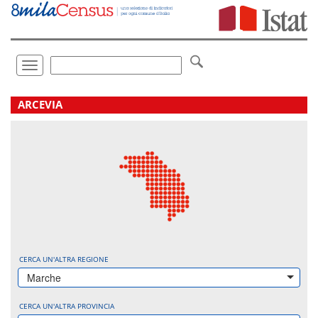
Vai
direttamente
a:
Contenuto
Ricerca
Toggle
navigation
.
ARCEVIA
CERCA UN'ALTRA REGIONE
Marche
CERCA UN'ALTRA PROVINCIA