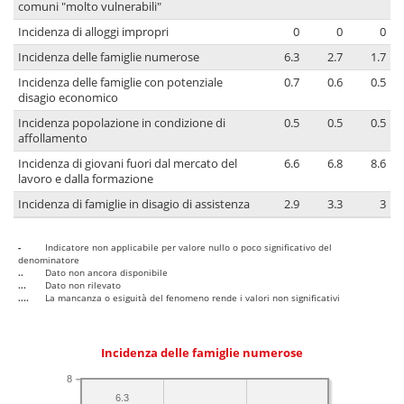
comuni "molto vulnerabili"
Incidenza di alloggi impropri
0
0
0
Incidenza delle famiglie numerose
6.3
2.7
1.7
Incidenza delle famiglie con potenziale
0.7
0.6
0.5
disagio economico
Incidenza popolazione in condizione di
0.5
0.5
0.5
affollamento
Incidenza di giovani fuori dal mercato del
6.6
6.8
8.6
lavoro e dalla formazione
Incidenza di famiglie in disagio di assistenza
2.9
3.3
3
-
Indicatore non applicabile per valore nullo o poco significativo del
denominatore
..
Dato non ancora disponibile
...
Dato non rilevato
....
La mancanza o esiguità del fenomeno rende i valori non significativi
Incidenza delle famiglie numerose
8
6.3