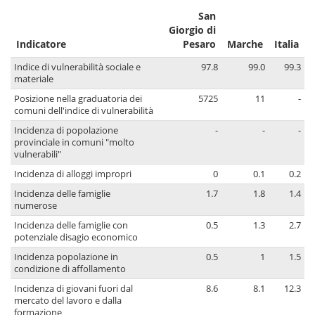
San
Giorgio di
Indicatore
Pesaro
Marche
Italia
Indice di vulnerabilità sociale e
97.8
99.0
99.3
materiale
Posizione nella graduatoria dei
5725
11
-
comuni dell'indice di vulnerabilità
Incidenza di popolazione
-
-
-
provinciale in comuni "molto
vulnerabili"
Incidenza di alloggi impropri
0
0.1
0.2
Incidenza delle famiglie
1.7
1.8
1.4
numerose
Incidenza delle famiglie con
0.5
1.3
2.7
potenziale disagio economico
Incidenza popolazione in
0.5
1
1.5
condizione di affollamento
Incidenza di giovani fuori dal
8.6
8.1
12.3
mercato del lavoro e dalla
formazione