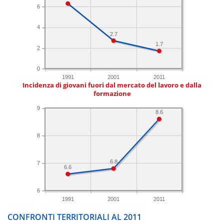
6
4
2.7
1.7
2
0
1991
2001
2011
Incidenza di giovani fuori dal mercato del lavoro e dalla
formazione
9
8.6
8
6.8
7
6.6
6
1991
2001
2011
CONFRONTI TERRITORIALI AL 2011