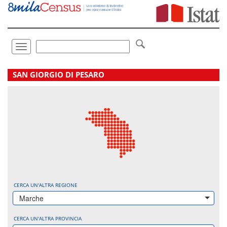
Vai
direttamente
a:
Contenuto
Ricerca
Toggle
navigation
.
SAN GIORGIO DI PESARO
CERCA UN'ALTRA REGIONE
Marche
CERCA UN'ALTRA PROVINCIA