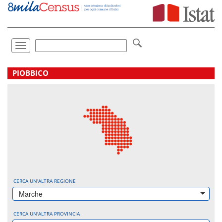
Vai
direttamente
a:
Contenuto
Ricerca
Toggle
navigation
.
PIOBBICO
CERCA UN'ALTRA REGIONE
Marche
CERCA UN'ALTRA PROVINCIA