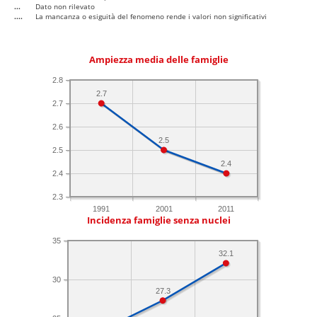
...
Dato non rilevato
....
La mancanza o esiguità del fenomeno rende i valori non significativi
Ampiezza media delle famiglie
2.8
2.7
2.7
2.6
2.5
2.5
2.4
2.4
2.3
1991
2001
2011
Incidenza famiglie senza nuclei
35
32.1
30
27.3