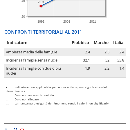
25
23.3
20
1991
2001
2011
CONFRONTI TERRITORIALI AL 2011
Indicatore
Piobbico
Marche
Italia
Ampiezza media delle famiglie
2.4
2.5
2.4
Incidenza famiglie senza nuclei
32.1
32
33.8
Incidenza famiglie con due o più
1.9
2.2
1.4
nuclei
-
Indicatore non applicabile per valore nullo o poco significativo del
denominatore
..
Dato non ancora disponibile
...
Dato non rilevato
....
La mancanza o esiguità del fenomeno rende i valori non significativi