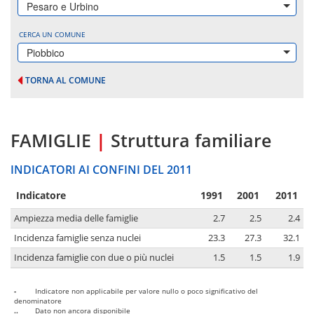
Pesaro e Urbino
CERCA UN COMUNE
Piobbico
TORNA AL COMUNE
FAMIGLIE
|
Struttura familiare
INDICATORI AI CONFINI DEL 2011
Indicatore
1991
2001
2011
Ampiezza media delle famiglie
2.7
2.5
2.4
Incidenza famiglie senza nuclei
23.3
27.3
32.1
Incidenza famiglie con due o più nuclei
1.5
1.5
1.9
-
Indicatore non applicabile per valore nullo o poco significativo del
denominatore
..
Dato non ancora disponibile