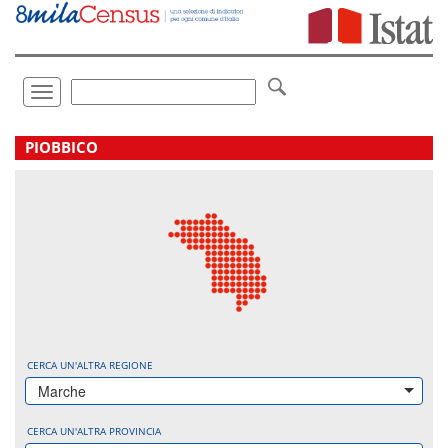
Vai
direttamente
a:
Contenuto
Ricerca
Toggle
navigation
.
PIOBBICO
CERCA UN'ALTRA REGIONE
Marche
CERCA UN'ALTRA PROVINCIA