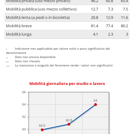
Mobilità privata (uso mezzo privato)
46.2
60.8
65.4
Mobilità pubblica (uso mezzo collettivo)
12.7
7.3
7.5
Mobilità lenta (a piedi o in bicicletta)
20.8
12.9
11.6
Mobilità breve
81.4
77.4
80.2
Mobilità lunga
4.1
2.3
3
-
Indicatore non applicabile per valore nullo o poco significativo del
denominatore
..
Dato non ancora disponibile
...
Dato non rilevato
....
La mancanza o esiguità del fenomeno rende i valori non significativi
Mobilità giornaliera per studio o lavoro
66
64
64
62
60.8
59.9
60