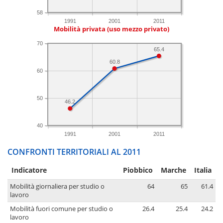
58
1991
2001
2011
Mobilità privata (uso mezzo privato)
70
65.4
60.8
60
50
46.2
40
1991
2001
2011
CONFRONTI TERRITORIALI AL 2011
Indicatore
Piobbico
Marche
Italia
Mobilità giornaliera per studio o
64
65
61.4
lavoro
Mobilità fuori comune per studio o
26.4
25.4
24.2
lavoro