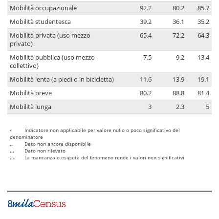
Mobilità occupazionale
92.2
80.2
85.7
Mobilità studentesca
39.2
36.1
35.2
Mobilità privata (uso mezzo
65.4
72.2
64.3
privato)
Mobilità pubblica (uso mezzo
7.5
9.2
13.4
collettivo)
Mobilità lenta (a piedi o in bicicletta)
11.6
13.9
19.1
Mobilità breve
80.2
88.8
81.4
Mobilità lunga
3
2.3
5
-
Indicatore non applicabile per valore nullo o poco significativo del
denominatore
..
Dato non ancora disponibile
...
Dato non rilevato
....
La mancanza o esiguità del fenomeno rende i valori non significativi