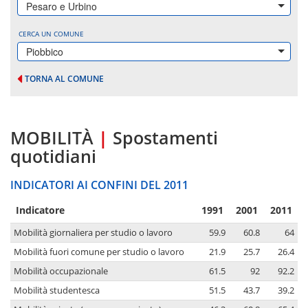
Pesaro e Urbino
CERCA UN COMUNE
Piobbico
TORNA AL COMUNE
MOBILITÀ
|
Spostamenti
quotidiani
INDICATORI AI CONFINI DEL 2011
Indicatore
1991
2001
2011
Mobilità giornaliera per studio o lavoro
59.9
60.8
64
Mobilità fuori comune per studio o lavoro
21.9
25.7
26.4
Mobilità occupazionale
61.5
92
92.2
Mobilità studentesca
51.5
43.7
39.2