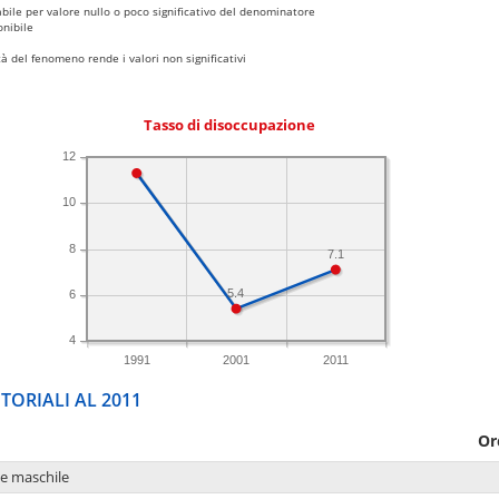
bile per valore nullo o poco significativo del denominatore
nibile
 del fenomeno rende i valori non significativi
Tasso di disoccupazione
12
10
8
7.1
5.4
6
4
1991
2001
2011
TORIALI AL 2011
Or
ne maschile