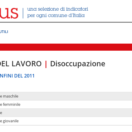
UTILI
DEL LAVORO
|
Disoccupazione
NFINI DEL 2011
ne maschile
ne femminile
ne
e giovanile