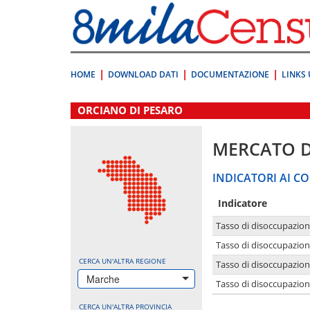
Vai
direttamente
a:
Contenuto
Ricerca
HOME
DOWNLOAD DATI
DOCUMENTAZIONE
LINKS 
.
ORCIANO DI PESARO
MERCATO 
INDICATORI AI CO
Indicatore
Tasso di disoccupazio
Tasso di disoccupazio
CERCA UN'ALTRA REGIONE
Tasso di disoccupazio
Marche
Tasso di disoccupazion
CERCA UN'ALTRA PROVINCIA