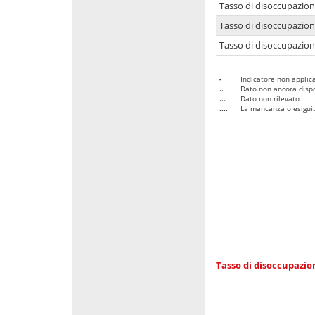
Tasso di disoccupazio
Tasso di disoccupazio
Tasso di disoccupazion
-
Indicatore non applica
..
Dato non ancora dispo
...
Dato non rilevato
....
La mancanza o esiguità
Tasso di disoccupazi