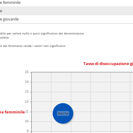
ne femminile
ne
e giovanile
bile per valore nullo o poco significativo del denominatore
nibile
 del fenomeno rende i valori non significativi
Tasso di disoccupazione g
15
14
13
12
one femminile
11
Marche
10
9