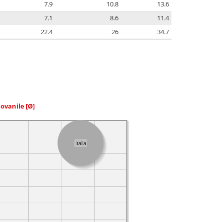
7.9
10.8
13.6
7.1
8.6
11.4
22.4
26
34.7
iovanile
[Ø]
Italia