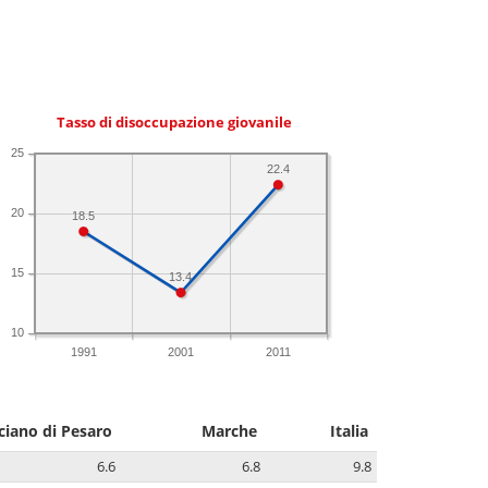
Tasso di disoccupazione giovanile
25
22.4
20
18.5
15
13.4
10
1991
2001
2011
ciano di Pesaro
Marche
Italia
6.6
6.8
9.8