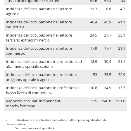
Tasso di occupazione 15-29 anni
52.6
53.4
44
Incidenza dell'occupazione nel settore
11.3
8.8
4.7
agricolo
Incidenza dell'occupazione nel settore
46.4
45.9
41.1
industriale
Incidenza dell'occupazione nel settore
24.5
27.7
33.1
terziario extracommercio
Incidenza dell'occupazione nel settore
17.9
17.7
21.1
commercio
Incidenza dell'occupazione in professioni ad
18.9
30.4
21.1
alta-media specializzazione
Incidenza dell'occupazione in professioni
53
35.5
32.9
artigiane, operaie o agricole
Incidenza dell'occupazione in professioni a
10.8
14.9
17.7
basso livello di competenza
Rapporto occupati indipendenti
125
146.8
131.6
maschi/femmine
-
Indicatore non applicabile per valore nullo o poco significativo del
denominatore
..
Dato non ancora disponibile