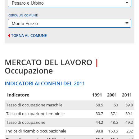
Pesaro e Urbino
CERCA UN COMUNE
Monte Porzio
TORNA AL COMUNE
MERCATO DEL LAVORO
|
Occupazione
INDICATORI AI CONFINI DEL 2011
Indicatore
1991
2001
2011
Tasso di occupazione maschile
58.5
60
59.8
Tasso di occupazione femminile
30.7
37.1
39.1
Tasso di occupazione
44.2
48.5
49.2
Indice di ricambio occupazionale
98.8
160.5
232