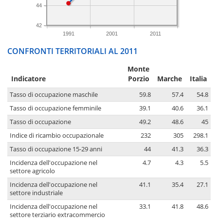
44
42
1991
2001
2011
CONFRONTI TERRITORIALI AL 2011
Monte
Indicatore
Porzio
Marche
Italia
Tasso di occupazione maschile
59.8
57.4
54.8
Tasso di occupazione femminile
39.1
40.6
36.1
Tasso di occupazione
49.2
48.6
45
Indice di ricambio occupazionale
232
305
298.1
Tasso di occupazione 15-29 anni
44
41.3
36.3
Incidenza dell'occupazione nel
4.7
4.3
5.5
settore agricolo
Incidenza dell'occupazione nel
41.1
35.4
27.1
settore industriale
Incidenza dell'occupazione nel
33.1
41.8
48.6
settore terziario extracommercio