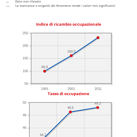
...
Dato non rilevato
....
La mancanza o esiguità del fenomeno rende i valori non significativi
Indice di ricambio occupazionale
250
200
160.5
150
98.8
100
50
1991
2001
2011
Tasso di occupazione
50
49.2
48.5
48
46
44.2