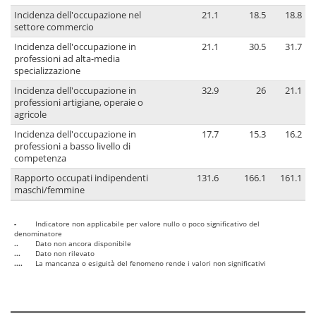
Incidenza dell'occupazione nel
21.1
18.5
18.8
settore commercio
Incidenza dell'occupazione in
21.1
30.5
31.7
professioni ad alta-media
specializzazione
Incidenza dell'occupazione in
32.9
26
21.1
professioni artigiane, operaie o
agricole
Incidenza dell'occupazione in
17.7
15.3
16.2
professioni a basso livello di
competenza
Rapporto occupati indipendenti
131.6
166.1
161.1
maschi/femmine
-
Indicatore non applicabile per valore nullo o poco significativo del
denominatore
..
Dato non ancora disponibile
...
Dato non rilevato
....
La mancanza o esiguità del fenomeno rende i valori non significativi