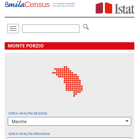
Vai
direttamente
a:
Contenuto
Ricerca
Toggle
navigation
.
MONTE PORZIO
CERCA UN'ALTRA REGIONE
Marche
CERCA UN'ALTRA PROVINCIA