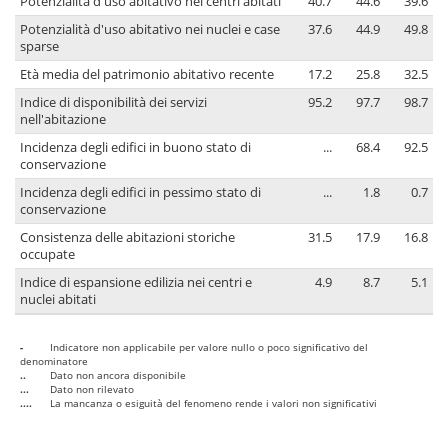
Potenzialità d'uso abitativo nei centri abitati
40.7
44.6
39.6
Potenzialità d'uso abitativo nei nuclei e case
37.6
44.9
49.8
sparse
Età media del patrimonio abitativo recente
17.2
25.8
32.5
Indice di disponibilità dei servizi
95.2
97.7
98.7
nell'abitazione
Incidenza degli edifici in buono stato di
...
68.4
92.5
conservazione
Incidenza degli edifici in pessimo stato di
...
1.8
0.7
conservazione
Consistenza delle abitazioni storiche
31.5
17.9
16.8
occupate
Indice di espansione edilizia nei centri e
4.9
8.7
5.1
nuclei abitati
-
Indicatore non applicabile per valore nullo o poco significativo del
denominatore
..
Dato non ancora disponibile
...
Dato non rilevato
....
La mancanza o esiguità del fenomeno rende i valori non significativi