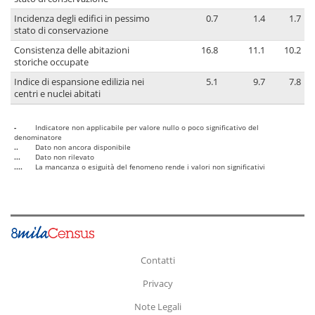
Incidenza degli edifici in pessimo
0.7
1.4
1.7
stato di conservazione
Consistenza delle abitazioni
16.8
11.1
10.2
storiche occupate
Indice di espansione edilizia nei
5.1
9.7
7.8
centri e nuclei abitati
-
Indicatore non applicabile per valore nullo o poco significativo del
denominatore
..
Dato non ancora disponibile
...
Dato non rilevato
....
La mancanza o esiguità del fenomeno rende i valori non significativi
Contatti
Privacy
Note Legali