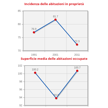
Incidenza delle abitazioni in proprietà
85
81.7
80
76.9
75
72.3
70
1991
2001
2011
Superficie media delle abitazioni occupate
102
100.7
100.2
100
98
96
93.8
94
92