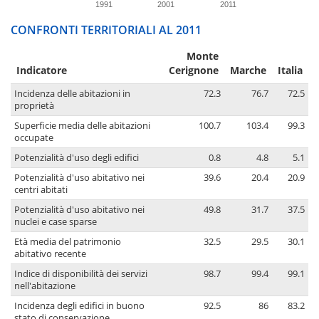
1991
2001
2011
CONFRONTI TERRITORIALI AL 2011
Monte
Indicatore
Cerignone
Marche
Italia
Incidenza delle abitazioni in
72.3
76.7
72.5
proprietà
Superficie media delle abitazioni
100.7
103.4
99.3
occupate
Potenzialità d'uso degli edifici
0.8
4.8
5.1
Potenzialità d'uso abitativo nei
39.6
20.4
20.9
centri abitati
Potenzialità d'uso abitativo nei
49.8
31.7
37.5
nuclei e case sparse
Età media del patrimonio
32.5
29.5
30.1
abitativo recente
Indice di disponibilità dei servizi
98.7
99.4
99.1
nell'abitazione
Incidenza degli edifici in buono
92.5
86
83.2
stato di conservazione