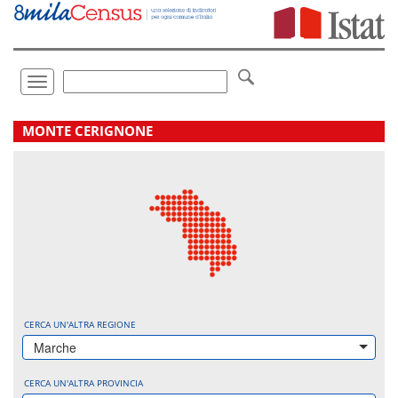
Vai
direttamente
a:
Contenuto
Ricerca
Toggle
navigation
.
MONTE CERIGNONE
CERCA UN'ALTRA REGIONE
Marche
CERCA UN'ALTRA PROVINCIA