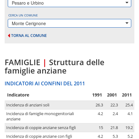
Pesaro e Urbino
CERCA UN COMUNE
Monte Cerignone
TORNA AL COMUNE
FAMIGLIE
|
Struttura delle
famiglie anziane
INDICATORI AI CONFINI DEL 2011
Indicatore
1991
2001
2011
Incidenza di anziani soli
26.3
22.3
25.4
Incidenza di famiglie monogenitoriali
4.2
2.4
4.1
anziane
Incidenza di coppie anziane senza figli
15
21.8
19.2
Incidenza di coppie anziane con figli
4.2
5.3
5.2