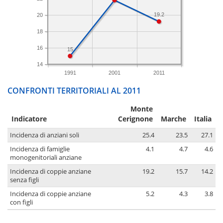
19.2
20
18
16
15
14
1991
2001
2011
CONFRONTI TERRITORIALI AL 2011
Monte
Indicatore
Cerignone
Marche
Italia
Incidenza di anziani soli
25.4
23.5
27.1
Incidenza di famiglie
4.1
4.7
4.6
monogenitoriali anziane
Incidenza di coppie anziane
19.2
15.7
14.2
senza figli
Incidenza di coppie anziane
5.2
4.3
3.8
con figli