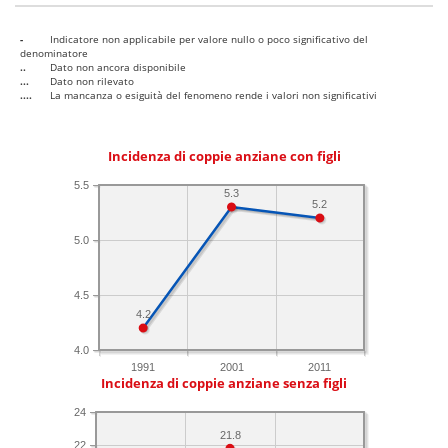
-
Indicatore non applicabile per valore nullo o poco significativo del
denominatore
..
Dato non ancora disponibile
...
Dato non rilevato
....
La mancanza o esiguità del fenomeno rende i valori non significativi
Incidenza di coppie anziane con figli
5.5
5.3
5.2
5.0
4.5
4.2
4.0
1991
2001
2011
Incidenza di coppie anziane senza figli
24
21.8
22