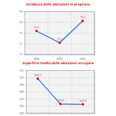
Incidenza delle abitazioni in proprietà
78
76.3
76
74.4
74
72.2
72
70
1991
2001
2011
Superficie media delle abitazioni occupate
112
109.7
110
108
106
104
102.6
102.5
102
100