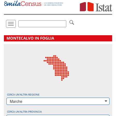
Vai
direttamente
a:
Contenuto
Ricerca
Toggle
navigation
.
MONTECALVO IN FOGLIA
CERCA UN'ALTRA REGIONE
Marche
CERCA UN'ALTRA PROVINCIA