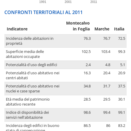
1991
2001
2011
CONFRONTI TERRITORIALI AL 2011
Montecalvo
Indicatore
in Foglia
Marche
Italia
Incidenza delle abitazioni in
76.3
76.7
72.5
proprietà
Superficie media delle
102.5
103.4
99.3
abitazioni occupate
Potenzialità d'uso degli edifici
2.4
4.8
5.1
Potenzialità d'uso abitativo nei
16.3
20.4
20.9
centri abitati
Potenzialità d'uso abitativo nei
34.8
31.7
37.5
nuclei e case sparse
Età media del patrimonio
28.5
29.5
30.1
abitativo recente
Indice di disponibilità dei
98.6
99.4
99.1
servizi nell'abitazione
Incidenza degli edifici in buono
86.5
86
83.2
stato di conservazione