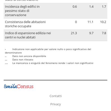
Incidenza degli edifici in
0.6
1.4
1.7
pessimo stato di
conservazione
Consistenza delle abitazioni
0
11.1
10.2
storiche occupate
Indice di espansione edilizia nei
21.3
9.7
7.8
centri e nuclei abitati
-
Indicatore non applicabile per valore nullo o poco significativo del
denominatore
..
Dato non ancora disponibile
...
Dato non rilevato
....
La mancanza o esiguità del fenomeno rende i valori non significativi
Contatti
Privacy