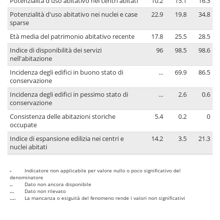
Potenzialità d'uso abitativo nei centri abitati
10.2
15.1
16.3
Potenzialità d'uso abitativo nei nuclei e case
22.9
19.8
34.8
sparse
Età media del patrimonio abitativo recente
17.8
25.5
28.5
Indice di disponibilità dei servizi
96
98.5
98.6
nell'abitazione
Incidenza degli edifici in buono stato di
...
69.9
86.5
conservazione
Incidenza degli edifici in pessimo stato di
...
2.6
0.6
conservazione
Consistenza delle abitazioni storiche
5.4
0.2
0
occupate
Indice di espansione edilizia nei centri e
14.2
3.5
21.3
nuclei abitati
-
Indicatore non applicabile per valore nullo o poco significativo del
denominatore
..
Dato non ancora disponibile
...
Dato non rilevato
....
La mancanza o esiguità del fenomeno rende i valori non significativi