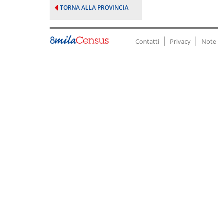
TORNA ALLA PROVINCIA
Contatti
Privacy
Note 
Fine
pagina.
Vai
a:
Inizio
Pagina
Contenuto
Ricerca