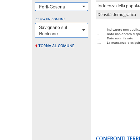
Incidenza della popolaz
Forlì-Cesena
Densità demografica
CERCA UN COMUNE
Savignano sul
-
Indicatore non applica
Rubicone
..
Dato non ancora dispo
...
Dato non rilevato
....
La mancanza o esiguità
TORNA AL COMUNE
CONFRONTI TERRI