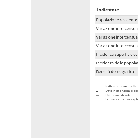
Indicatore
Popolazione residente
Variazione intercensua
Variazione intercensua
Variazione intercensua
Incidenza superficie cen
Incidenza della popolaz
Densità demografica
-
Indicatore non applica
..
Dato non ancora dispo
...
Dato non rilevato
....
La mancanza o esiguità