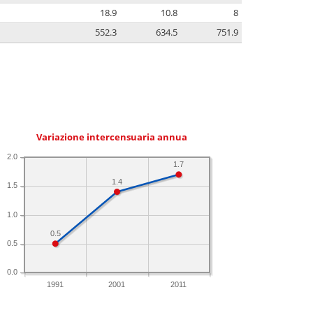
18.9
10.8
8
552.3
634.5
751.9
Variazione intercensuaria annua
2.0
1.7
1.4
1.5
1.0
0.5
0.5
0.0
1991
2001
2011