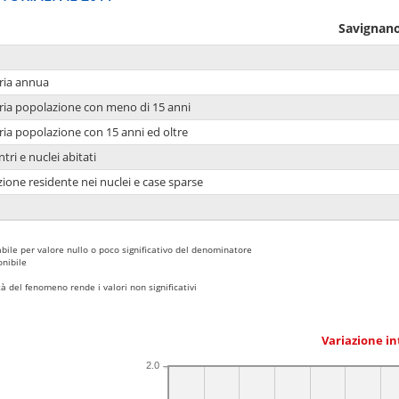
Savignano
ria annua
ria popolazione con meno di 15 anni
ria popolazione con 15 anni ed oltre
tri e nuclei abitati
ione residente nei nuclei e case sparse
bile per valore nullo o poco significativo del denominatore
nibile
 del fenomeno rende i valori non significativi
Variazione i
2.0