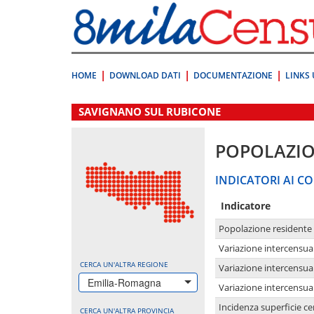
Vai
direttamente
a:
Contenuto
Ricerca
HOME
DOWNLOAD DATI
DOCUMENTAZIONE
LINKS 
.
SAVIGNANO SUL RUBICONE
POPOLAZI
INDICATORI AI CO
Indicatore
Popolazione residente
Variazione intercensua
CERCA UN'ALTRA REGIONE
Variazione intercensua
Emilia-Romagna
Variazione intercensua
Incidenza superficie cen
CERCA UN'ALTRA PROVINCIA