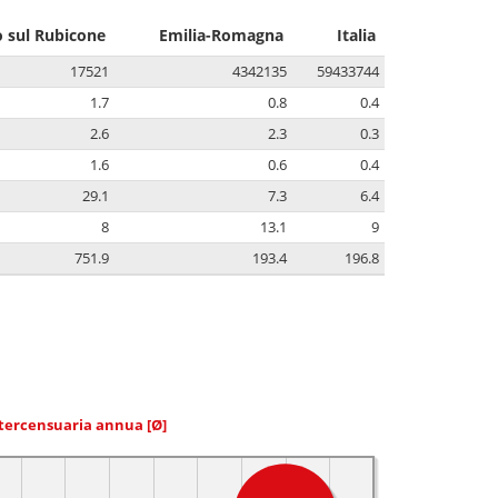
 sul Rubicone
Emilia-Romagna
Italia
17521
4342135
59433744
1.7
0.8
0.4
2.6
2.3
0.3
1.6
0.6
0.4
29.1
7.3
6.4
8
13.1
9
751.9
193.4
196.8
ntercensuaria annua
[Ø]