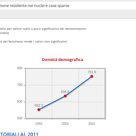
ione residente nei nuclei e case sparse
bile per valore nullo o poco significativo del denominatore
nibile
 del fenomeno rende i valori non significativi
Densità demografica
800
751.9
700
634.5
600
552.3
500
1991
2001
2011
TORIALI AL 2011