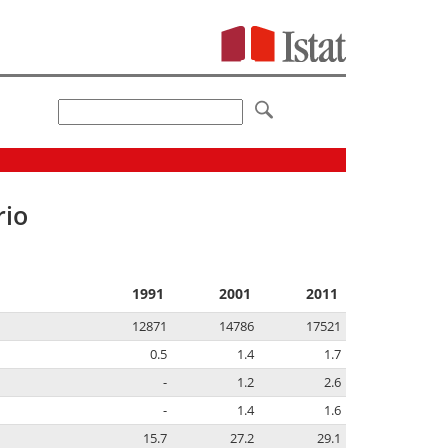
rio
1991
2001
2011
12871
14786
17521
0.5
1.4
1.7
-
1.2
2.6
-
1.4
1.6
15.7
27.2
29.1