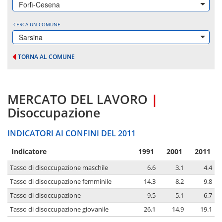
Forlì-Cesena
CERCA UN COMUNE
Sarsina
TORNA AL COMUNE
MERCATO DEL LAVORO
|
Disoccupazione
INDICATORI AI CONFINI DEL 2011
Indicatore
1991
2001
2011
Tasso di disoccupazione maschile
6.6
3.1
4.4
Tasso di disoccupazione femminile
14.3
8.2
9.8
Tasso di disoccupazione
9.5
5.1
6.7
Tasso di disoccupazione giovanile
26.1
14.9
19.1