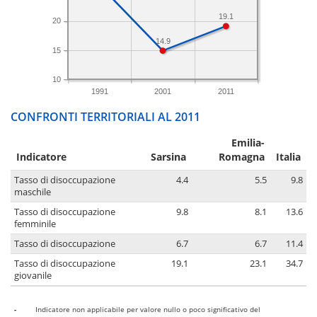
19.1
20
14.9
15
10
1991
2001
2011
CONFRONTI TERRITORIALI AL 2011
Emilia-
Indicatore
Sarsina
Romagna
Italia
Tasso di disoccupazione
4.4
5.5
9.8
maschile
Tasso di disoccupazione
9.8
8.1
13.6
femminile
Tasso di disoccupazione
6.7
6.7
11.4
Tasso di disoccupazione
19.1
23.1
34.7
giovanile
-
Indicatore non applicabile per valore nullo o poco significativo del