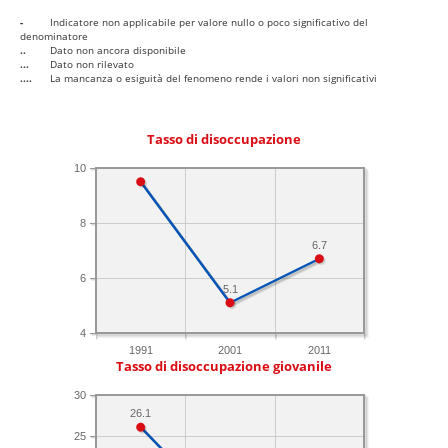
-
Indicatore non applicabile per valore nullo o poco significativo del
denominatore
..
Dato non ancora disponibile
...
Dato non rilevato
....
La mancanza o esiguità del fenomeno rende i valori non significativi
Tasso di disoccupazione
10
8
6.7
6
5.1
4
1991
2001
2011
Tasso di disoccupazione giovanile
30
26.1
25