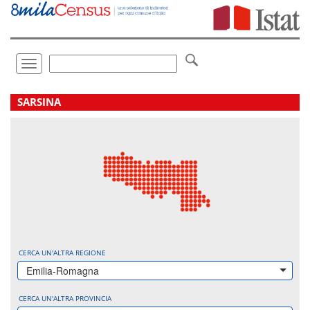
Vai
direttamente
a:
Contenuto
Ricerca
Toggle
navigation
.
SARSINA
CERCA UN'ALTRA REGIONE
Emilia-Romagna
CERCA UN'ALTRA PROVINCIA