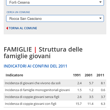
Forlì-Cesena
CERCA UN COMUNE
Rocca San Casciano
TORNA AL COMUNE
FAMIGLIE
|
Struttura delle
famiglie giovani
INDICATORI AI CONFINI DEL 2011
Indicatore
1991
2001
2011
Incidenza di giovani che vivono da soli
2.4
5.7
8.1
Incidenza di famiglie monogenitoriali giovani
1.5
1.2
0.6
Incidenza di coppie giovani senza figli
2.6
3.5
3.7
Incidenza di coppie giovani con figli
15.7
11.4
6.3