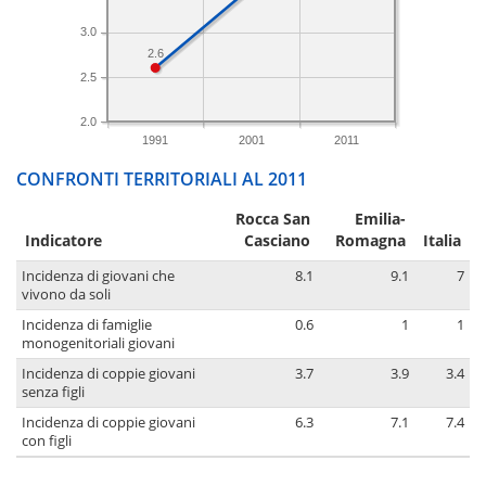
3.0
2.6
2.5
2.0
1991
2001
2011
CONFRONTI TERRITORIALI AL 2011
Rocca San
Emilia-
Indicatore
Casciano
Romagna
Italia
Incidenza di giovani che
8.1
9.1
7
vivono da soli
Incidenza di famiglie
0.6
1
1
monogenitoriali giovani
Incidenza di coppie giovani
3.7
3.9
3.4
senza figli
Incidenza di coppie giovani
6.3
7.1
7.4
con figli