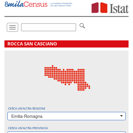
Vai
direttamente
a:
Contenuto
Ricerca
Toggle
navigation
.
ROCCA SAN CASCIANO
CERCA UN'ALTRA REGIONE
Emilia-Romagna
CERCA UN'ALTRA PROVINCIA