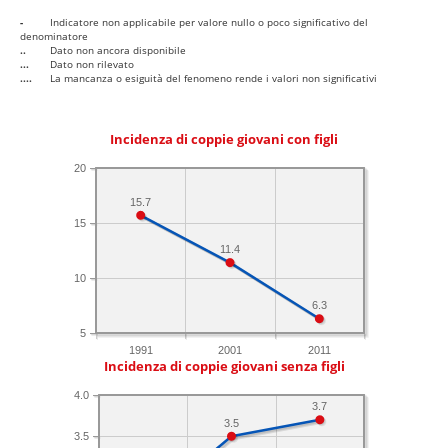
-
Indicatore non applicabile per valore nullo o poco significativo del
denominatore
..
Dato non ancora disponibile
...
Dato non rilevato
....
La mancanza o esiguità del fenomeno rende i valori non significativi
Incidenza di coppie giovani con figli
20
15.7
15
11.4
10
6.3
5
1991
2001
2011
Incidenza di coppie giovani senza figli
4.0
3.7
3.5
3.5