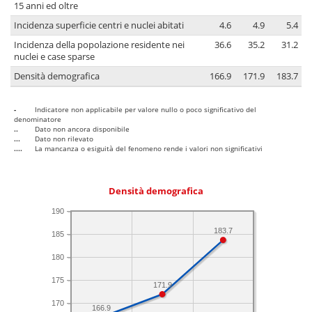
15 anni ed oltre
Incidenza superficie centri e nuclei abitati
4.6
4.9
5.4
Incidenza della popolazione residente nei
36.6
35.2
31.2
nuclei e case sparse
Densità demografica
166.9
171.9
183.7
-
Indicatore non applicabile per valore nullo o poco significativo del
denominatore
..
Dato non ancora disponibile
...
Dato non rilevato
....
La mancanza o esiguità del fenomeno rende i valori non significativi
Densità demografica
190
183.7
185
180
175
171.9
170
166.9