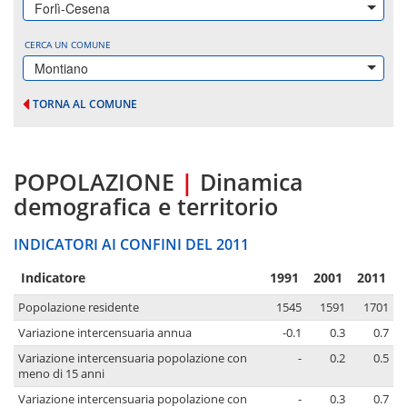
Forlì-Cesena
CERCA UN COMUNE
Montiano
TORNA AL COMUNE
POPOLAZIONE
|
Dinamica
demografica e territorio
INDICATORI AI CONFINI DEL 2011
Indicatore
1991
2001
2011
Popolazione residente
1545
1591
1701
Variazione intercensuaria annua
-0.1
0.3
0.7
Variazione intercensuaria popolazione con
-
0.2
0.5
meno di 15 anni
Variazione intercensuaria popolazione con
-
0.3
0.7