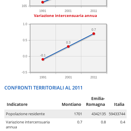
165
1991
2001
2011
Variazione intercensuaria annua
1.0
0.7
0.5
0.3
-0.1
0.0
-0.5
1991
2001
2011
CONFRONTI TERRITORIALI AL 2011
Emilia-
Indicatore
Montiano
Romagna
Italia
Popolazione residente
1701
4342135
59433744
Variazione intercensuaria
0.7
0.8
0.4
annua