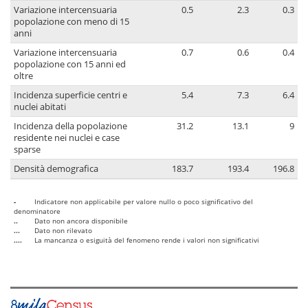
Variazione intercensuaria
0.5
2.3
0.3
popolazione con meno di 15
anni
Variazione intercensuaria
0.7
0.6
0.4
popolazione con 15 anni ed
oltre
Incidenza superficie centri e
5.4
7.3
6.4
nuclei abitati
Incidenza della popolazione
31.2
13.1
9
residente nei nuclei e case
sparse
Densità demografica
183.7
193.4
196.8
-
Indicatore non applicabile per valore nullo o poco significativo del
denominatore
..
Dato non ancora disponibile
...
Dato non rilevato
....
La mancanza o esiguità del fenomeno rende i valori non significativi