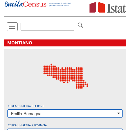
Vai
direttamente
a:
Contenuto
Ricerca
Toggle
navigation
.
MONTIANO
CERCA UN'ALTRA REGIONE
Emilia-Romagna
CERCA UN'ALTRA PROVINCIA