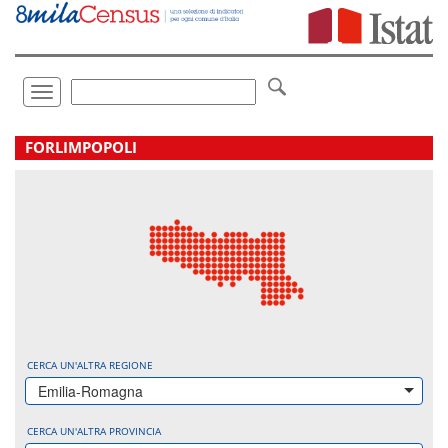
Vai
direttamente
a:
Contenuto
Ricerca
Toggle
navigation
.
FORLIMPOPOLI
CERCA UN'ALTRA REGIONE
Emilia-Romagna
CERCA UN'ALTRA PROVINCIA