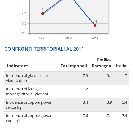
4.5
4
4.0
3.4
3.5
3.0
1991
2001
2011
CONFRONTI TERRITORIALI AL 2011
Emilia-
Indicatore
Forlimpopoli
Romagna
Italia
Incidenza di giovani che
7.9
9.1
7
vivono da soli
Incidenza di famiglie
1.2
1
1
monogenitoriali giovani
Incidenza di coppie giovani
3.4
3.9
3.4
senza figli
Incidenza di coppie giovani
7.6
7.1
7.4
con figli