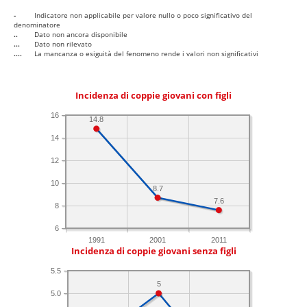
-
Indicatore non applicabile per valore nullo o poco significativo del
denominatore
..
Dato non ancora disponibile
...
Dato non rilevato
....
La mancanza o esiguità del fenomeno rende i valori non significativi
Incidenza di coppie giovani con figli
16
14.8
14
12
10
8.7
7.6
8
6
1991
2001
2011
Incidenza di coppie giovani senza figli
5.5
5
5.0