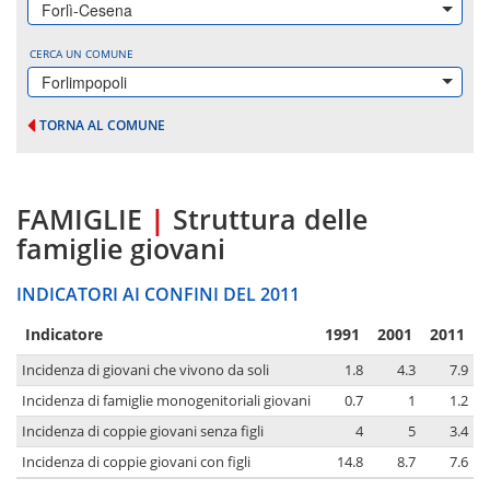
Forlì-Cesena
CERCA UN COMUNE
Forlimpopoli
TORNA AL COMUNE
FAMIGLIE
|
Struttura delle
famiglie giovani
INDICATORI AI CONFINI DEL 2011
Indicatore
1991
2001
2011
Incidenza di giovani che vivono da soli
1.8
4.3
7.9
Incidenza di famiglie monogenitoriali giovani
0.7
1
1.2
Incidenza di coppie giovani senza figli
4
5
3.4
Incidenza di coppie giovani con figli
14.8
8.7
7.6