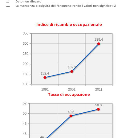
...
Dato non rilevato
....
La mancanza o esiguità del fenomeno rende i valori non significativi
Indice di ricambio occupazionale
350
298.4
300
250
200
162.2
132.4
150
100
1991
2001
2011
Tasso di occupazione
52
50.8
49.5
50
48
46
44.5