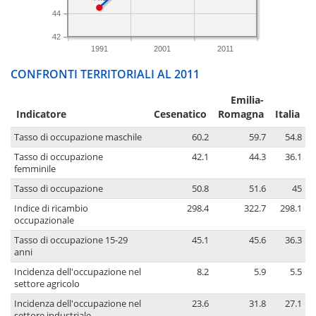
44
42
1991
2001
2011
CONFRONTI TERRITORIALI AL 2011
Emilia-
Indicatore
Cesenatico
Romagna
Italia
Tasso di occupazione maschile
60.2
59.7
54.8
Tasso di occupazione
42.1
44.3
36.1
femminile
Tasso di occupazione
50.8
51.6
45
Indice di ricambio
298.4
322.7
298.1
occupazionale
Tasso di occupazione 15-29
45.1
45.6
36.3
anni
Incidenza dell'occupazione nel
8.2
5.9
5.5
settore agricolo
Incidenza dell'occupazione nel
23.6
31.8
27.1
settore industriale