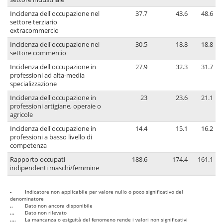
Incidenza dell'occupazione nel
37.7
43.6
48.6
settore terziario
extracommercio
Incidenza dell'occupazione nel
30.5
18.8
18.8
settore commercio
Incidenza dell'occupazione in
27.9
32.3
31.7
professioni ad alta-media
specializzazione
Incidenza dell'occupazione in
23
23.6
21.1
professioni artigiane, operaie o
agricole
Incidenza dell'occupazione in
14.4
15.1
16.2
professioni a basso livello di
competenza
Rapporto occupati
188.6
174.4
161.1
indipendenti maschi/femmine
-
Indicatore non applicabile per valore nullo o poco significativo del
denominatore
..
Dato non ancora disponibile
...
Dato non rilevato
....
La mancanza o esiguità del fenomeno rende i valori non significativi