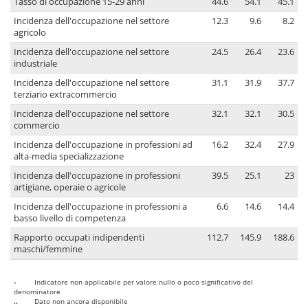
Tasso di occupazione 15-29 anni
44.6
54.1
45.1
Incidenza dell'occupazione nel settore
12.3
9.6
8.2
agricolo
Incidenza dell'occupazione nel settore
24.5
26.4
23.6
industriale
Incidenza dell'occupazione nel settore
31.1
31.9
37.7
terziario extracommercio
Incidenza dell'occupazione nel settore
32.1
32.1
30.5
commercio
Incidenza dell'occupazione in professioni ad
16.2
32.4
27.9
alta-media specializzazione
Incidenza dell'occupazione in professioni
39.5
25.1
23
artigiane, operaie o agricole
Incidenza dell'occupazione in professioni a
6.6
14.6
14.4
basso livello di competenza
Rapporto occupati indipendenti
112.7
145.9
188.6
maschi/femmine
-
Indicatore non applicabile per valore nullo o poco significativo del
denominatore
..
Dato non ancora disponibile