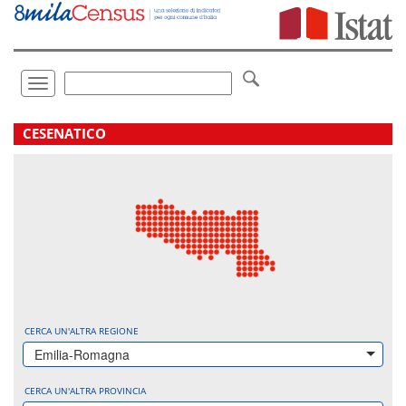
Vai
direttamente
a:
Contenuto
Ricerca
Toggle
navigation
.
CESENATICO
CERCA UN'ALTRA REGIONE
Emilia-Romagna
CERCA UN'ALTRA PROVINCIA