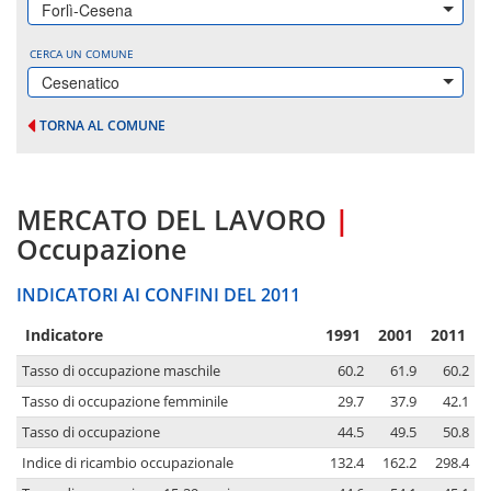
Forlì-Cesena
CERCA UN COMUNE
Cesenatico
TORNA AL COMUNE
MERCATO DEL LAVORO
|
Occupazione
INDICATORI AI CONFINI DEL 2011
Indicatore
1991
2001
2011
Tasso di occupazione maschile
60.2
61.9
60.2
Tasso di occupazione femminile
29.7
37.9
42.1
Tasso di occupazione
44.5
49.5
50.8
Indice di ricambio occupazionale
132.4
162.2
298.4