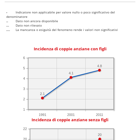
-
Indicatore non applicabile per valore nullo o poco significativo del
denominatore
..
Dato non ancora disponibile
...
Dato non rilevato
....
La mancanza o esiguità del fenomeno rende i valori non significativi
Incidenza di coppie anziane con figli
6
4.8
5
4.1
4
3
2.1
2
1
1991
2001
2011
Incidenza di coppie anziane senza figli
22
20
20