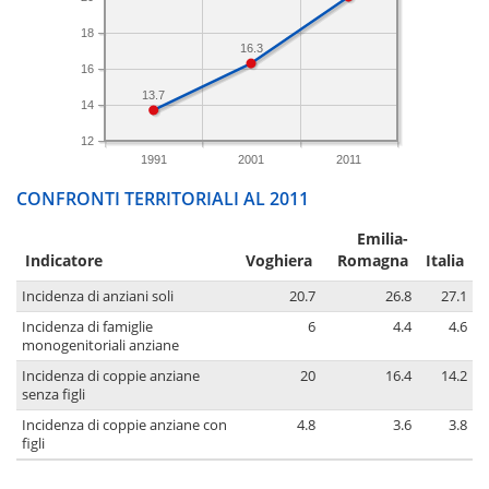
18
16.3
16
13.7
14
12
1991
2001
2011
CONFRONTI TERRITORIALI AL 2011
Emilia-
Indicatore
Voghiera
Romagna
Italia
Incidenza di anziani soli
20.7
26.8
27.1
Incidenza di famiglie
6
4.4
4.6
monogenitoriali anziane
Incidenza di coppie anziane
20
16.4
14.2
senza figli
Incidenza di coppie anziane con
4.8
3.6
3.8
figli