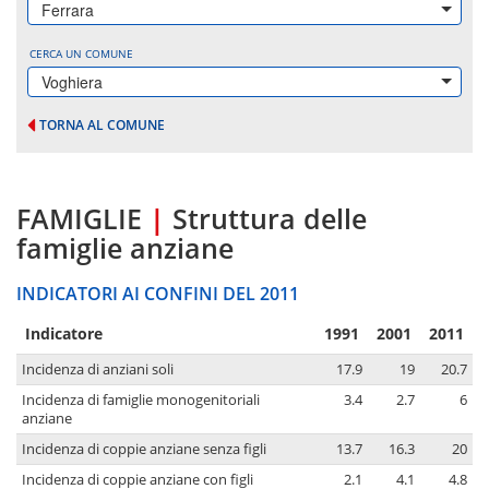
Ferrara
CERCA UN COMUNE
Voghiera
TORNA AL COMUNE
FAMIGLIE
|
Struttura delle
famiglie anziane
INDICATORI AI CONFINI DEL 2011
Indicatore
1991
2001
2011
Incidenza di anziani soli
17.9
19
20.7
Incidenza di famiglie monogenitoriali
3.4
2.7
6
anziane
Incidenza di coppie anziane senza figli
13.7
16.3
20
Incidenza di coppie anziane con figli
2.1
4.1
4.8