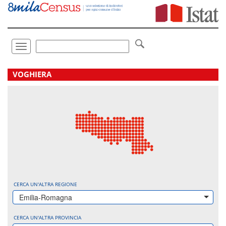
Vai
direttamente
a:
Contenuto
Ricerca
Toggle
navigation
.
VOGHIERA
CERCA UN'ALTRA REGIONE
Emilia-Romagna
CERCA UN'ALTRA PROVINCIA