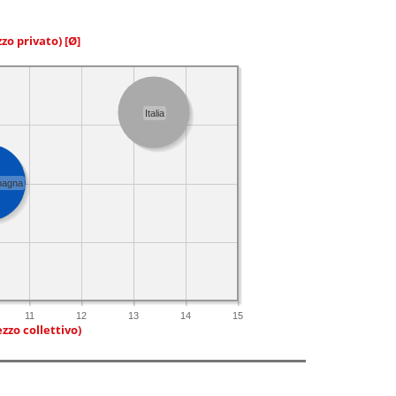
zzo privato)
[Ø]
Italia
magna
11
12
13
14
15
zzo collettivo)