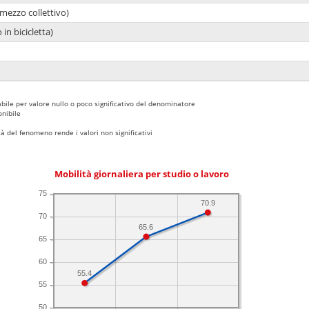
mezzo collettivo)
 in bicicletta)
bile per valore nullo o poco significativo del denominatore
nibile
 del fenomeno rende i valori non significativi
Mobilità giornaliera per studio o lavoro
75
70.9
70
65.6
65
60
55.4
55
50