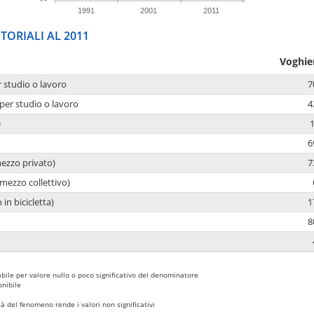
1991
2001
2011
TORIALI AL 2011
Voghie
r studio o lavoro
7
per studio o lavoro
4
e
6
mezzo privato)
7
mezzo collettivo)
 in bicicletta)
1
8
bile per valore nullo o poco significativo del denominatore
nibile
 del fenomeno rende i valori non significativi