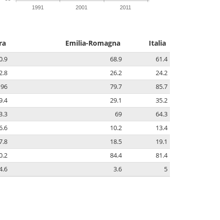
1991
2001
2011
ra
Emilia-Romagna
Italia
0.9
68.9
61.4
2.8
26.2
24.2
196
79.7
85.7
9.4
29.1
35.2
3.3
69
64.3
6.6
10.2
13.4
7.8
18.5
19.1
0.2
84.4
81.4
4.6
3.6
5