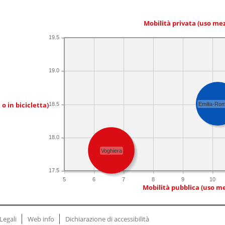
Mobilità privata (uso me
19.5
19.0
 o in bicicletta)
18.5
Emilia-Ro
18.0
Voghiera
17.5
5
6
7
8
9
10
Mobilità pubblica (uso me
Legali
Web info
Dichiarazione di accessibilità