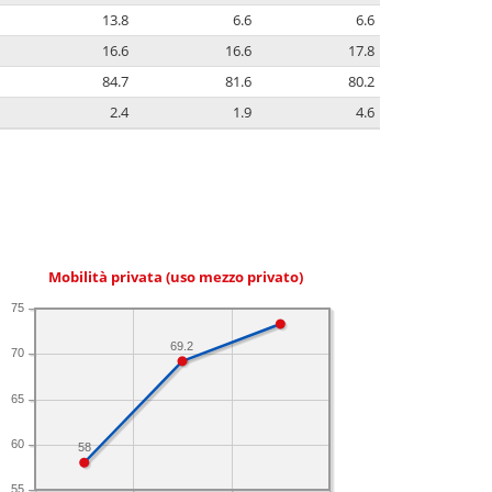
13.8
6.6
6.6
16.6
16.6
17.8
84.7
81.6
80.2
2.4
1.9
4.6
Mobilità privata (uso mezzo privato)
75
69.2
70
65
60
58
55