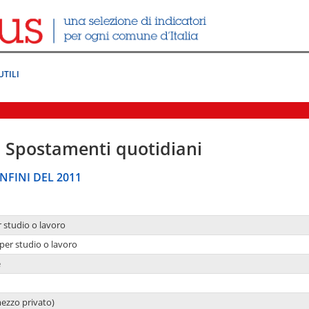
UTILI
|
Spostamenti quotidiani
NFINI DEL 2011
r studio o lavoro
per studio o lavoro
e
mezzo privato)