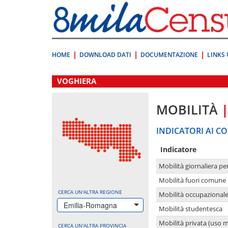
Vai
direttamente
a:
Contenuto
Ricerca
HOME
DOWNLOAD DATI
DOCUMENTAZIONE
LINKS 
.
VOGHIERA
MOBILITÀ
INDICATORI AI CO
Indicatore
Mobilità giornaliera pe
Mobilità fuori comune 
CERCA UN'ALTRA REGIONE
Mobilità occupazional
Emilia-Romagna
Mobilità studentesca
Mobilità privata (uso 
CERCA UN'ALTRA PROVINCIA