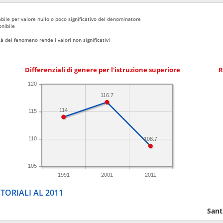
bile per valore nullo o poco significativo del denominatore
nibile
 del fenomeno rende i valori non significativi
Differenziali di genere per l'istruzione superiore
R
120
116.7
114
115
110
108.7
105
1991
2001
2011
TORIALI AL 2011
Sant