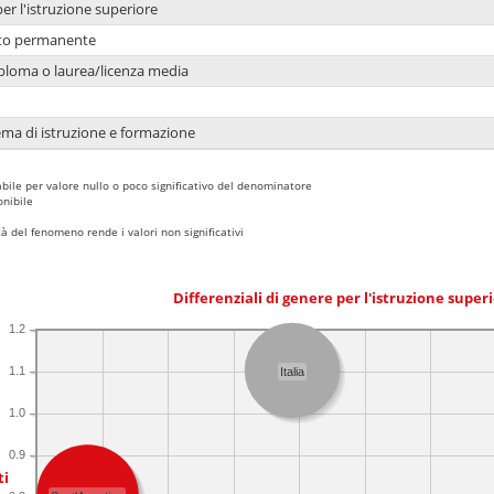
per l'istruzione superiore
nto permanente
ploma o laurea/licenza media
ema di istruzione e formazione
bile per valore nullo o poco significativo del denominatore
nibile
 del fenomeno rende i valori non significativi
Differenziali di genere per l'istruzione super
1.2
1.1
Italia
1.0
0.9
ti