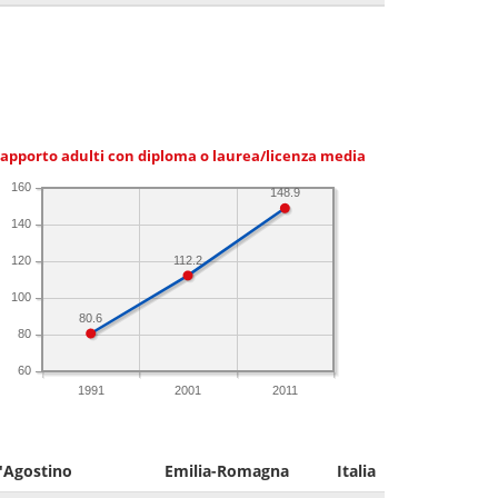
apporto adulti con diploma o laurea/licenza media
160
148.9
140
112.2
120
100
80.6
80
60
1991
2001
2011
'Agostino
Emilia-Romagna
Italia