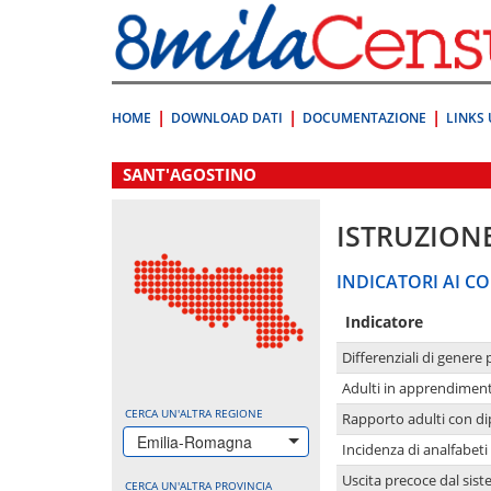
Vai
direttamente
a:
Contenuto
Ricerca
HOME
DOWNLOAD DATI
DOCUMENTAZIONE
LINKS 
.
SANT'AGOSTINO
ISTRUZION
INDICATORI AI CO
Indicatore
Differenziali di genere 
Adulti in apprendime
CERCA UN'ALTRA REGIONE
Rapporto adulti con di
Emilia-Romagna
Incidenza di analfabeti
Uscita precoce dal sist
CERCA UN'ALTRA PROVINCIA