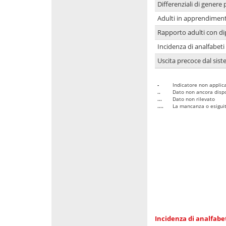
Differenziali di genere 
Adulti in apprendime
Rapporto adulti con di
Incidenza di analfabeti
Uscita precoce dal sist
-
Indicatore non applica
..
Dato non ancora dispo
...
Dato non rilevato
....
La mancanza o esiguità
Incidenza di analfabe