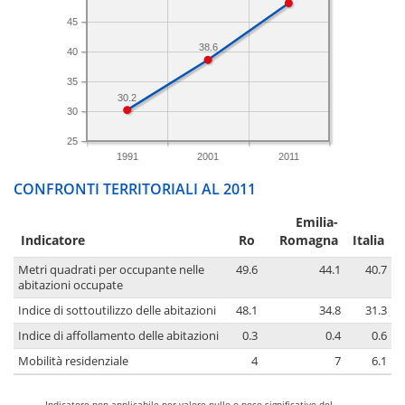
45
38.6
40
35
30.2
30
25
1991
2001
2011
CONFRONTI TERRITORIALI AL 2011
Emilia-
Indicatore
Ro
Romagna
Italia
Metri quadrati per occupante nelle
49.6
44.1
40.7
abitazioni occupate
Indice di sottoutilizzo delle abitazioni
48.1
34.8
31.3
Indice di affollamento delle abitazioni
0.3
0.4
0.6
Mobilità residenziale
4
7
6.1
-
Indicatore non applicabile per valore nullo o poco significativo del