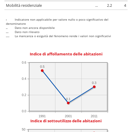
Mobilità residenziale
...
2.2
4
-
Indicatore non applicabile per valore nullo o poco significativo del
denominatore
..
Dato non ancora disponibile
...
Dato non rilevato
....
La mancanza o esiguità del fenomeno rende i valori non significativi
Indice di affollamento delle abitazioni
0.6
0.5
0.4
0.3
0.2
0.1
0.0
1991
2001
2011
Indice di sottoutilizzo delle abitazioni
50