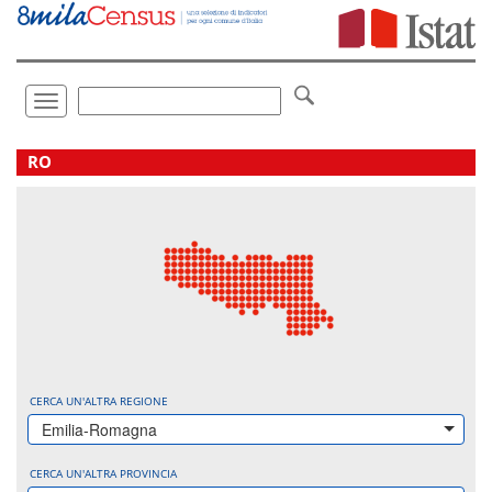
Vai
direttamente
a:
Contenuto
Ricerca
Toggle
navigation
.
RO
CERCA UN'ALTRA REGIONE
Emilia-Romagna
CERCA UN'ALTRA PROVINCIA