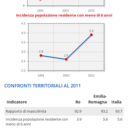
8
1991
2001
2011
Incidenza popolazione residente con meno di 6 anni
4.5
3.9
4.0
3.5
2.8
3.0
2.6
2.5
2.0
1991
2001
2011
CONFRONTI TERRITORIALI AL 2011
Emilia-
Indicatore
Ro
Romagna
Italia
Rapporto di mascolinità
92.9
93.2
93.7
Incidenza popolazione residente con
3.9
5.6
5.6
meno di 6 anni