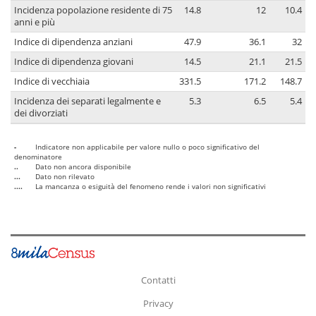
Incidenza popolazione residente di 75
14.8
12
10.4
anni e più
Indice di dipendenza anziani
47.9
36.1
32
Indice di dipendenza giovani
14.5
21.1
21.5
Indice di vecchiaia
331.5
171.2
148.7
Incidenza dei separati legalmente e
5.3
6.5
5.4
dei divorziati
-
Indicatore non applicabile per valore nullo o poco significativo del
denominatore
..
Dato non ancora disponibile
...
Dato non rilevato
....
La mancanza o esiguità del fenomeno rende i valori non significativi
Contatti
Privacy