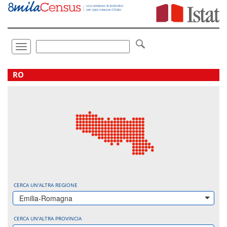
Vai
direttamente
a:
Contenuto
Ricerca
Toggle
navigation
.
RO
CERCA UN'ALTRA REGIONE
Emilia-Romagna
CERCA UN'ALTRA PROVINCIA