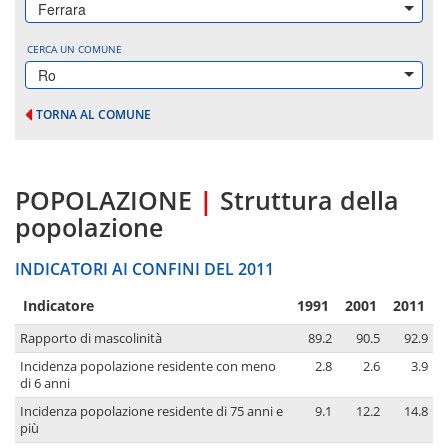
Ferrara
CERCA UN COMUNE
Ro
TORNA AL COMUNE
POPOLAZIONE
|
Struttura della
popolazione
INDICATORI AI CONFINI DEL 2011
Indicatore
1991
2001
2011
Rapporto di mascolinità
89.2
90.5
92.9
Incidenza popolazione residente con meno
2.8
2.6
3.9
di 6 anni
Incidenza popolazione residente di 75 anni e
9.1
12.2
14.8
più