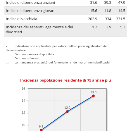
Indice di dipendenza anziani
31.6
39.3
47.9
Indice di dipendenza giovani
15.6
11.8
14.5
Indice di vecchiaia
202.9
334
331.5
Incidenza dei separati legalmente e dei
1.2
2.9
5.3
divorziati
-
Indicatore non applicabile per valore nullo o poco significativo del
denominatore
..
Dato non ancora disponibile
...
Dato non rilevato
....
La mancanza o esiguità del fenomeno rende i valori non significativi
Incidenza popolazione residente di 75 anni e più
16
14.8
14
12.2
12
10
9.1