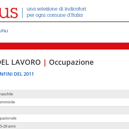
UTILI
DEL LAVORO
|
Occupazione
NFINI DEL 2011
maschile
femminile
upazionale
5-29 anni