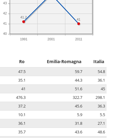
43
42
41.2
41
41
40
1991
2001
2011
Ro
Emilia-Romagna
Italia
47.5
59.7
54.8
35.1
44.3
36.1
41
51.6
45
476.3
322.7
298.1
37.2
45.6
36.3
10.1
5.9
5.5
36.1
31.8
27.1
35.7
43.6
48.6