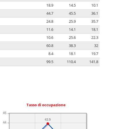
18.9
14.5
10.1
44.7
45.5
36.1
24.8
25.9
35.7
11.6
14.1
18.1
10.6
25.6
22.3
60.8
38.3
32
8.4
18.1
19.7
99.5
110.4
141.8
Tasso di occupazione
45
43.9
44