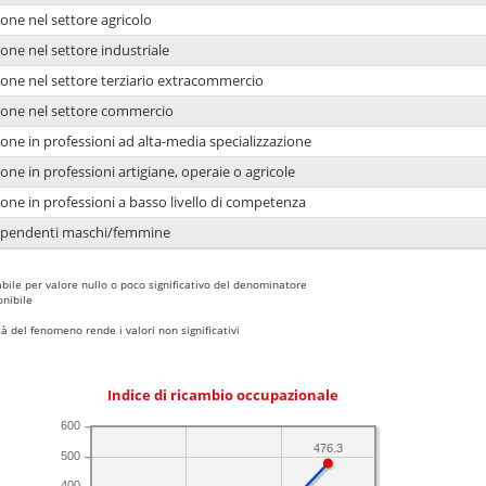
one nel settore agricolo
one nel settore industriale
ione nel settore terziario extracommercio
ione nel settore commercio
one in professioni ad alta-media specializzazione
one in professioni artigiane, operaie o agricole
one in professioni a basso livello di competenza
dipendenti maschi/femmine
bile per valore nullo o poco significativo del denominatore
nibile
 del fenomeno rende i valori non significativi
Indice di ricambio occupazionale
600
476.3
500
400