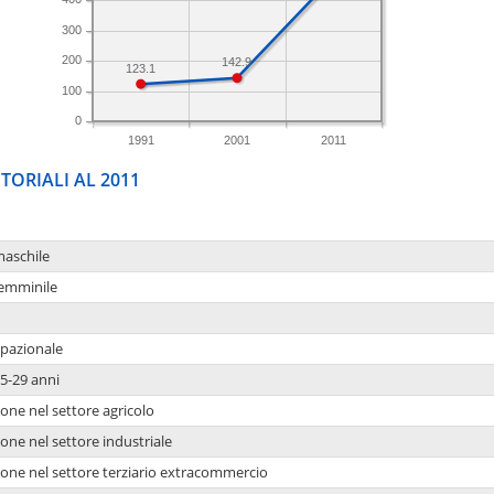
300
200
142.9
123.1
100
0
1991
2001
2011
TORIALI AL 2011
maschile
femminile
upazionale
5-29 anni
one nel settore agricolo
one nel settore industriale
ione nel settore terziario extracommercio