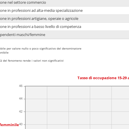
ione nel settore commercio
one in professioni ad alta-media specializzazione
one in professioni artigiane, operaie o agricole
one in professioni a basso livello di competenza
dipendenti maschi/femmine
bile per valore nullo o poco significativo del denominatore
nibile
 del fenomeno rende i valori non significativi
Tasso di occupazione 15-29
46
44
42
 femminile
40