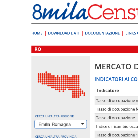
Vai
direttamente
a:
Contenuto
Ricerca
HOME
DOWNLOAD DATI
DOCUMENTAZIONE
LINKS 
.
RO
MERCATO 
INDICATORI AI CO
Indicatore
Tasso di occupazione 
Tasso di occupazione 
CERCA UN'ALTRA REGIONE
Tasso di occupazione
Emilia-Romagna
Indice di ricambio occ
Tasso di occupazione 1
CERCA UN'ALTRA PROVINCIA