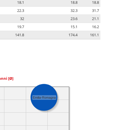
18.1
18.8
18.8
22.3
32.3
31.7
32
23.6
21.1
19.7
15.1
16.2
141.8
174.4
161.1
 anni
[Ø]
Emilia-Romagna