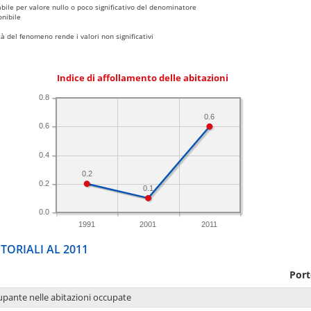
bile per valore nullo o poco significativo del denominatore
nibile
 del fenomeno rende i valori non significativi
Indice di affollamento delle abitazioni
0.8
0.6
0.6
0.4
0.2
0.2
0.1
0.0
1991
2001
2011
TORIALI AL 2011
Por
upante nelle abitazioni occupate