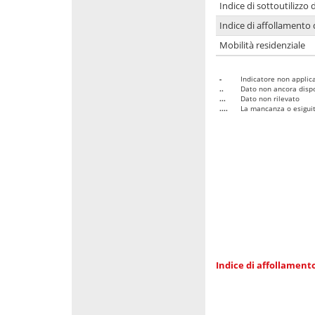
Indice di sottoutilizzo 
Indice di affollamento 
Mobilità residenziale
-
Indicatore non applica
..
Dato non ancora dispo
...
Dato non rilevato
....
La mancanza o esiguità
Indice di affollamento