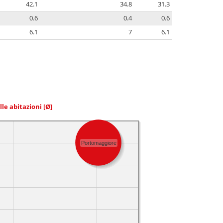
42.1
34.8
31.3
0.6
0.4
0.6
6.1
7
6.1
elle abitazioni
[Ø]
Portomaggiore