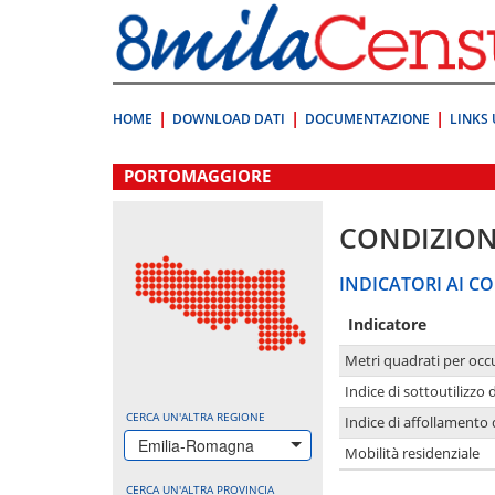
Vai
direttamente
a:
Contenuto
Ricerca
HOME
DOWNLOAD DATI
DOCUMENTAZIONE
LINKS 
.
PORTOMAGGIORE
CONDIZION
INDICATORI AI CO
Indicatore
Metri quadrati per occ
Indice di sottoutilizzo 
CERCA UN'ALTRA REGIONE
Indice di affollamento 
Emilia-Romagna
Mobilità residenziale
CERCA UN'ALTRA PROVINCIA