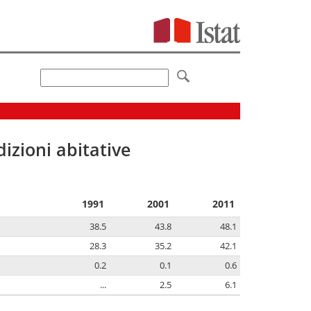
izioni abitative
1991
2001
2011
38.5
43.8
48.1
28.3
35.2
42.1
0.2
0.1
0.6
...
2.5
6.1