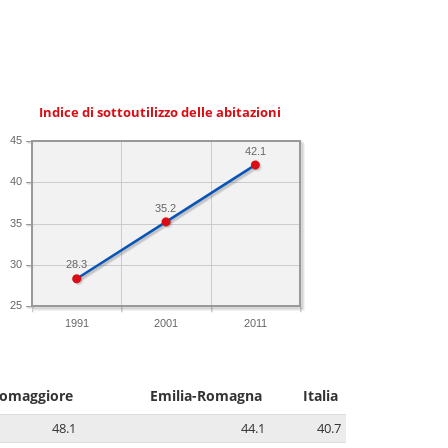
Indice di sottoutilizzo delle abitazioni
45
42.1
40
35.2
35
30
28.3
25
1991
2001
2011
tomaggiore
Emilia-Romagna
Italia
48.1
44.1
40.7