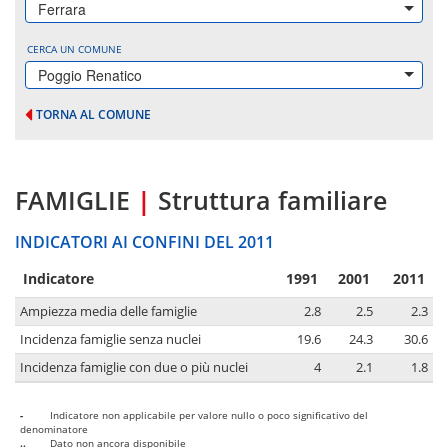
Ferrara
CERCA UN COMUNE
Poggio Renatico
TORNA AL COMUNE
FAMIGLIE
|
Struttura familiare
INDICATORI AI CONFINI DEL 2011
Indicatore
1991
2001
2011
Ampiezza media delle famiglie
2.8
2.5
2.3
Incidenza famiglie senza nuclei
19.6
24.3
30.6
Incidenza famiglie con due o più nuclei
4
2.1
1.8
-
Indicatore non applicabile per valore nullo o poco significativo del
denominatore
..
Dato non ancora disponibile