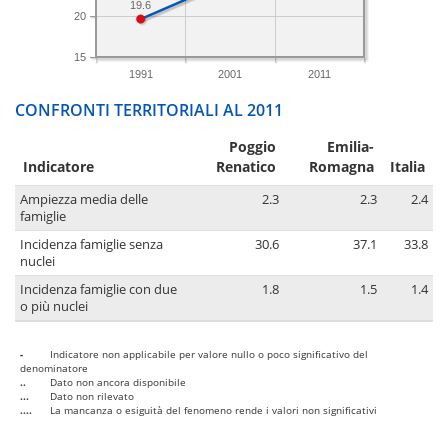
19.6
20
15
1991
2001
2011
CONFRONTI TERRITORIALI AL 2011
Poggio
Emilia-
Indicatore
Renatico
Romagna
Italia
Ampiezza media delle
2.3
2.3
2.4
famiglie
Incidenza famiglie senza
30.6
37.1
33.8
nuclei
Incidenza famiglie con due
1.8
1.5
1.4
o più nuclei
-
Indicatore non applicabile per valore nullo o poco significativo del
denominatore
..
Dato non ancora disponibile
...
Dato non rilevato
....
La mancanza o esiguità del fenomeno rende i valori non significativi