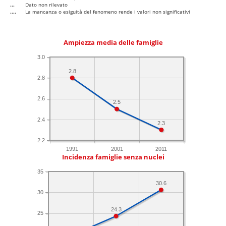
...
Dato non rilevato
....
La mancanza o esiguità del fenomeno rende i valori non significativi
Ampiezza media delle famiglie
3.0
2.8
2.8
2.6
2.5
2.4
2.3
2.2
1991
2001
2011
Incidenza famiglie senza nuclei
35
30.6
30
24.3
25