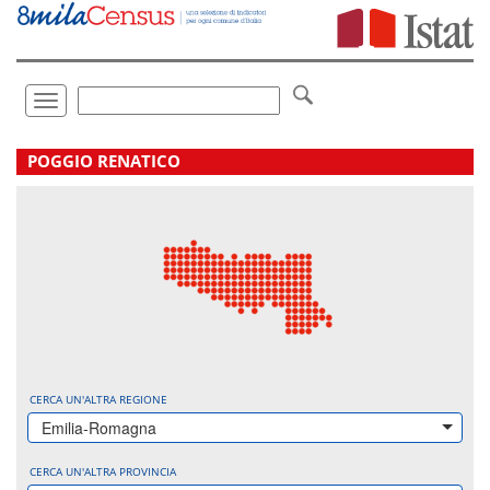
Vai
direttamente
a:
Contenuto
Ricerca
Toggle
navigation
.
POGGIO RENATICO
CERCA UN'ALTRA REGIONE
Emilia-Romagna
CERCA UN'ALTRA PROVINCIA