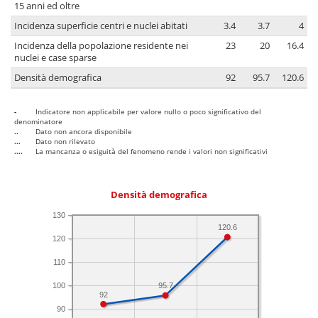
15 anni ed oltre
Incidenza superficie centri e nuclei abitati
3.4
3.7
4
Incidenza della popolazione residente nei
23
20
16.4
nuclei e case sparse
Densità demografica
92
95.7
120.6
-
Indicatore non applicabile per valore nullo o poco significativo del
denominatore
..
Dato non ancora disponibile
...
Dato non rilevato
....
La mancanza o esiguità del fenomeno rende i valori non significativi
Densità demografica
130
120.6
120
110
100
95.7
92
90