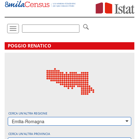
Vai
direttamente
a:
Contenuto
Ricerca
Toggle
navigation
.
POGGIO RENATICO
CERCA UN'ALTRA REGIONE
Emilia-Romagna
CERCA UN'ALTRA PROVINCIA