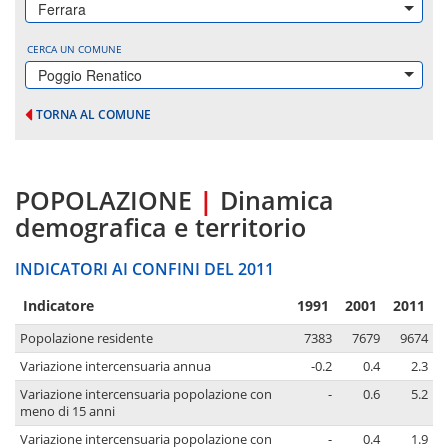
Ferrara
CERCA UN COMUNE
Poggio Renatico
TORNA AL COMUNE
POPOLAZIONE
|
Dinamica
demografica e territorio
INDICATORI AI CONFINI DEL 2011
Indicatore
1991
2001
2011
Popolazione residente
7383
7679
9674
Variazione intercensuaria annua
-0.2
0.4
2.3
Variazione intercensuaria popolazione con
-
0.6
5.2
meno di 15 anni
Variazione intercensuaria popolazione con
-
0.4
1.9