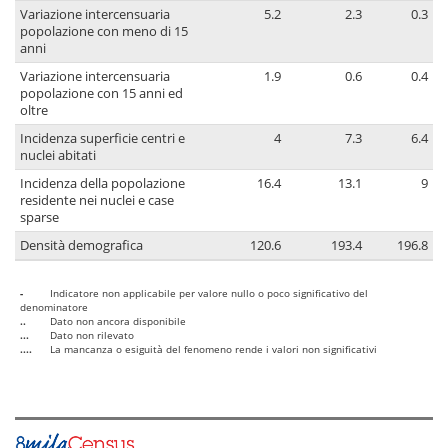
Variazione intercensuaria
5.2
2.3
0.3
popolazione con meno di 15
anni
Variazione intercensuaria
1.9
0.6
0.4
popolazione con 15 anni ed
oltre
Incidenza superficie centri e
4
7.3
6.4
nuclei abitati
Incidenza della popolazione
16.4
13.1
9
residente nei nuclei e case
sparse
Densità demografica
120.6
193.4
196.8
-
Indicatore non applicabile per valore nullo o poco significativo del
denominatore
..
Dato non ancora disponibile
...
Dato non rilevato
....
La mancanza o esiguità del fenomeno rende i valori non significativi