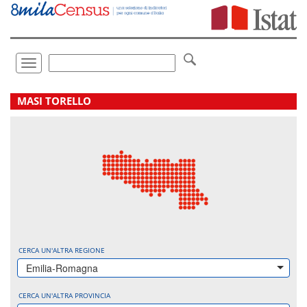
Vai
direttamente
a:
Contenuto
Ricerca
Toggle
navigation
.
MASI TORELLO
CERCA UN'ALTRA REGIONE
Emilia-Romagna
CERCA UN'ALTRA PROVINCIA