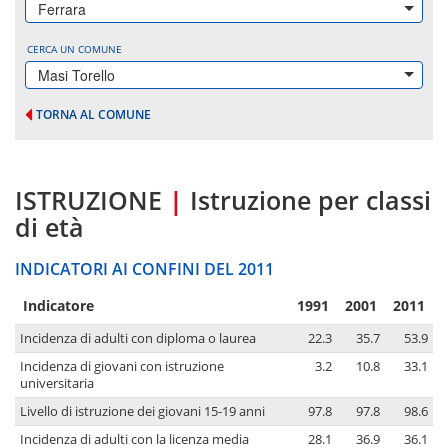
Ferrara
CERCA UN COMUNE
Masi Torello
TORNA AL COMUNE
ISTRUZIONE
|
Istruzione per classi
di età
INDICATORI AI CONFINI DEL 2011
Indicatore
1991
2001
2011
Incidenza di adulti con diploma o laurea
22.3
35.7
53.9
Incidenza di giovani con istruzione
3.2
10.8
33.1
universitaria
Livello di istruzione dei giovani 15-19 anni
97.8
97.8
98.6
Incidenza di adulti con la licenza media
28.1
36.9
36.1