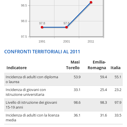
98.5
98.0
97.8
97.8
97.5
1991
2001
2011
CONFRONTI TERRITORIALI AL 2011
Masi
Emilia-
Indicatore
Torello
Romagna
Italia
Incidenza di adulti con diploma
53.9
59.4
55.1
o laurea
Incidenza di giovani con
33.1
25.4
23.2
istruzione universitaria
Livello di istruzione dei giovani
98.6
98.3
97.9
15-19 anni
Incidenza di adulti con la licenza
36.1
31.6
33.5
media