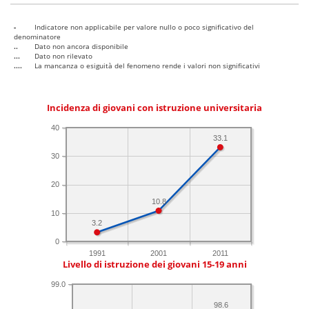
-
Indicatore non applicabile per valore nullo o poco significativo del
denominatore
..
Dato non ancora disponibile
...
Dato non rilevato
....
La mancanza o esiguità del fenomeno rende i valori non significativi
Incidenza di giovani con istruzione universitaria
40
33.1
30
20
10.8
10
3.2
0
1991
2001
2011
Livello di istruzione dei giovani 15-19 anni
99.0
98.6