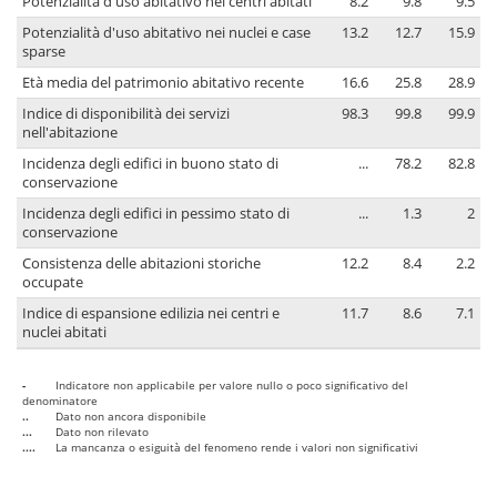
Potenzialità d'uso abitativo nei centri abitati
8.2
9.8
9.5
Potenzialità d'uso abitativo nei nuclei e case
13.2
12.7
15.9
sparse
Età media del patrimonio abitativo recente
16.6
25.8
28.9
Indice di disponibilità dei servizi
98.3
99.8
99.9
nell'abitazione
Incidenza degli edifici in buono stato di
...
78.2
82.8
conservazione
Incidenza degli edifici in pessimo stato di
...
1.3
2
conservazione
Consistenza delle abitazioni storiche
12.2
8.4
2.2
occupate
Indice di espansione edilizia nei centri e
11.7
8.6
7.1
nuclei abitati
-
Indicatore non applicabile per valore nullo o poco significativo del
denominatore
..
Dato non ancora disponibile
...
Dato non rilevato
....
La mancanza o esiguità del fenomeno rende i valori non significativi