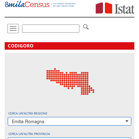
Vai
direttamente
a:
Contenuto
Ricerca
Toggle
navigation
.
CODIGORO
CERCA UN'ALTRA REGIONE
Emilia-Romagna
CERCA UN'ALTRA PROVINCIA