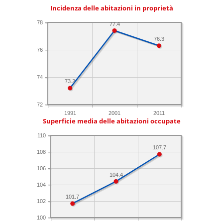
Incidenza delle abitazioni in proprietà
78
77.4
76.3
76
74
73.2
72
1991
2001
2011
Superficie media delle abitazioni occupate
110
107.7
108
106
104.4
104
101.7
102
100