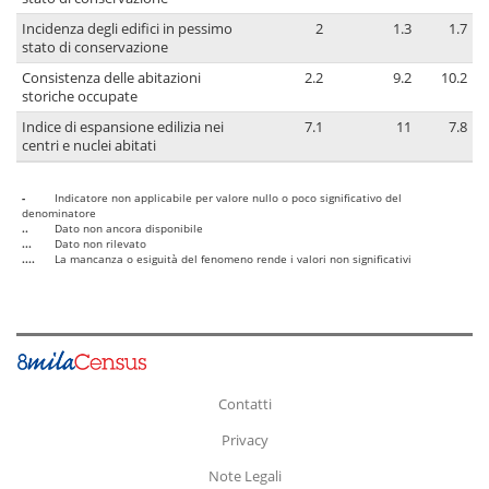
Incidenza degli edifici in pessimo
2
1.3
1.7
stato di conservazione
Consistenza delle abitazioni
2.2
9.2
10.2
storiche occupate
Indice di espansione edilizia nei
7.1
11
7.8
centri e nuclei abitati
-
Indicatore non applicabile per valore nullo o poco significativo del
denominatore
..
Dato non ancora disponibile
...
Dato non rilevato
....
La mancanza o esiguità del fenomeno rende i valori non significativi
Contatti
Privacy
Note Legali