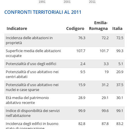
1991
2001
2011
CONFRONTI TERRITORIALI AL 2011
Emilia-
Indicatore
Codigoro
Romagna
Italia
Incidenza delle abitazioni in
76.3
72.2
72.5
proprietà
Superficie media delle abitazioni
107.7
101.7
99.3
occupate
Potenzialità d'uso degli edifici
2.4
3.3
5.1
Potenzialità d'uso abitativo nei
9.5
19
20.9
centri abitati
Potenzialità d'uso abitativo nei
15.9
31.2
37.5
nuclei e case sparse
Età media del patrimonio
28.9
29.1
30.1
abitativo recente
Indice di disponibilità dei servizi
99.9
99.6
99.1
nell'abitazione
Incidenza degli edifici in buono
82.8
87.8
83.2
stato di conservazione