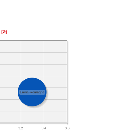
a
[Ø]
Emilia-Romagna
3.2
3.4
3.6