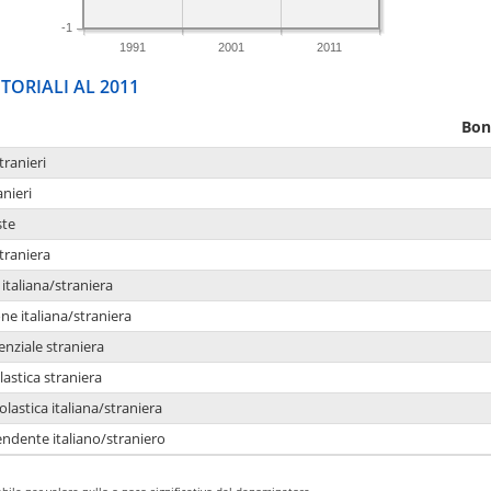
-1
1991
2001
2011
TORIALI AL 2011
Bon
tranieri
anieri
ste
traniera
taliana/straniera
e italiana/straniera
enziale straniera
lastica straniera
lastica italiana/straniera
ndente italiano/straniero
bile per valore nullo o poco significativo del denominatore