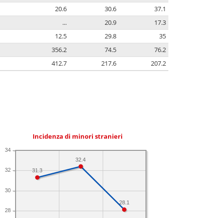
20.6
30.6
37.1
...
20.9
17.3
12.5
29.8
35
356.2
74.5
76.2
412.7
217.6
207.2
Incidenza di minori stranieri
34
32.4
32
31.3
30
28.1
28