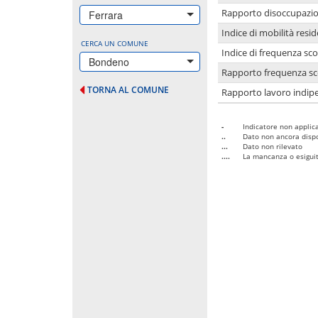
Rapporto disoccupazion
Ferrara
Indice di mobilità resid
CERCA UN COMUNE
Indice di frequenza sco
Bondeno
Rapporto frequenza sco
TORNA AL COMUNE
Rapporto lavoro indipe
-
Indicatore non applica
..
Dato non ancora dispo
...
Dato non rilevato
....
La mancanza o esiguità