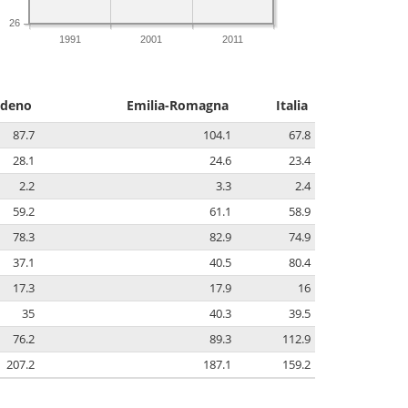
26
1991
2001
2011
deno
Emilia-Romagna
Italia
87.7
104.1
67.8
28.1
24.6
23.4
2.2
3.3
2.4
59.2
61.1
58.9
78.3
82.9
74.9
37.1
40.5
80.4
17.3
17.9
16
35
40.3
39.5
76.2
89.3
112.9
207.2
187.1
159.2