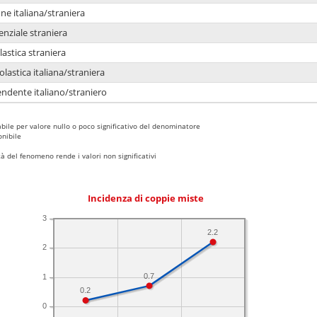
e italiana/straniera
enziale straniera
lastica straniera
lastica italiana/straniera
ndente italiano/straniero
bile per valore nullo o poco significativo del denominatore
nibile
 del fenomeno rende i valori non significativi
Incidenza di coppie miste
3
2.2
2
0.7
1
0.2
0