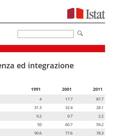
senza ed integrazione
1991
2001
2011
4
17.7
87.7
31.3
32.4
28.1
0.2
0.7
2.2
50
60.7
59.2
90.6
77.6
78.3