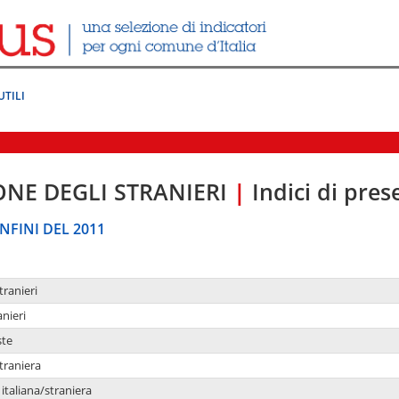
UTILI
ONE DEGLI STRANIERI
|
Indici di pre
NFINI DEL 2011
tranieri
anieri
ste
traniera
taliana/straniera