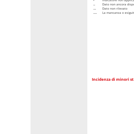
..
Dato non ancora dispo
...
Dato non rilevato
....
La mancanza o esiguità
Incidenza di minori st