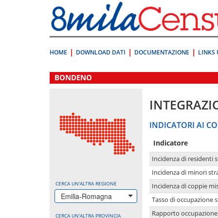
Vai
direttamente
a:
Contenuto
Ricerca
HOME
DOWNLOAD DATI
DOCUMENTAZIONE
LINKS 
.
BONDENO
INTEGRAZI
INDICATORI AI CO
Indicatore
Incidenza di residenti s
Incidenza di minori str
CERCA UN'ALTRA REGIONE
Incidenza di coppie mi
Emilia-Romagna
Tasso di occupazione s
Rapporto occupazione i
CERCA UN'ALTRA PROVINCIA