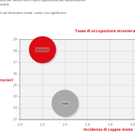
nibile
 del fenomeno rende i valori non significativi
Tasso di occupazione stranier
29
Bondeno
28
27
26
ranieri
25
24
Italia
23
22
2.0
2.2
2.4
2.6
2.8
3.0
Incidenza di coppie miste