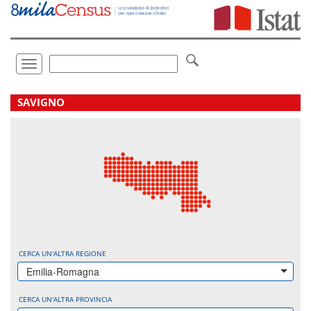
Vai
direttamente
a:
Contenuto
Ricerca
Toggle
navigation
.
SAVIGNO
CERCA UN'ALTRA REGIONE
Emilia-Romagna
CERCA UN'ALTRA PROVINCIA