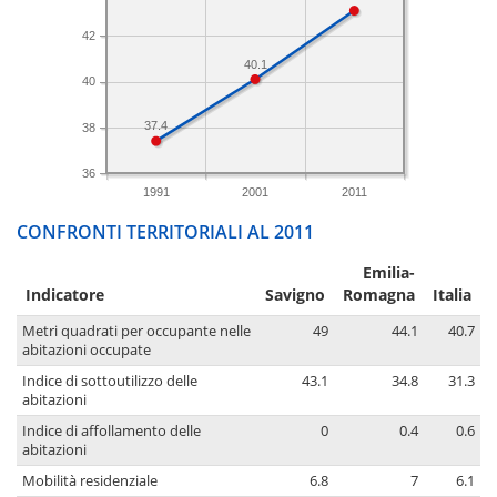
42
40.1
40
37.4
38
36
1991
2001
2011
CONFRONTI TERRITORIALI AL 2011
Emilia-
Indicatore
Savigno
Romagna
Italia
Metri quadrati per occupante nelle
49
44.1
40.7
abitazioni occupate
Indice di sottoutilizzo delle
43.1
34.8
31.3
abitazioni
Indice di affollamento delle
0
0.4
0.6
abitazioni
Mobilità residenziale
6.8
7
6.1