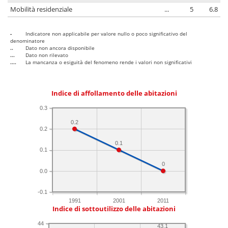
Mobilità residenziale
...
5
6.8
-
Indicatore non applicabile per valore nullo o poco significativo del
denominatore
..
Dato non ancora disponibile
...
Dato non rilevato
....
La mancanza o esiguità del fenomeno rende i valori non significativi
Indice di affollamento delle abitazioni
0.3
0.2
0.2
0.1
0.1
0
0.0
-0.1
1991
2001
2011
Indice di sottoutilizzo delle abitazioni
44
43.1