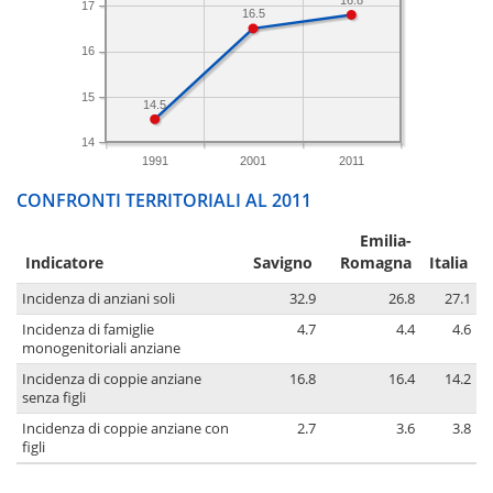
17
16.5
16
15
14.5
14
1991
2001
2011
CONFRONTI TERRITORIALI AL 2011
Emilia-
Indicatore
Savigno
Romagna
Italia
Incidenza di anziani soli
32.9
26.8
27.1
Incidenza di famiglie
4.7
4.4
4.6
monogenitoriali anziane
Incidenza di coppie anziane
16.8
16.4
14.2
senza figli
Incidenza di coppie anziane con
2.7
3.6
3.8
figli