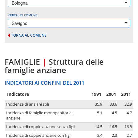
Bologna
CERCA UN COMUNE
Savigno
TORNA AL COMUNE
FAMIGLIE
|
Struttura delle
famiglie anziane
INDICATORI AI CONFINI DEL 2011
Indicatore
1991
2001
2011
Incidenza di anziani soli
35.9
33.6
32.9
Incidenza di famiglie monogenitoriali
5.1
4.5
4.7
anziane
Incidenza di coppie anziane senza figli
14.5
16.5
16.8
Incidenza di coppie anziane con figli
3.4
2.3
2.7