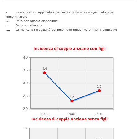
-
Indicatore non applicabile per valore nullo o poco significativo del
denominatore
..
Dato non ancora disponibile
...
Dato non rilevato
....
La mancanza o esiguità del fenomeno rende i valori non significativi
Incidenza di coppie anziane con figli
4.0
3.4
3.5
3.0
2.7
2.5
2.3
2.0
1991
2001
2011
Incidenza di coppie anziane senza figli
18
16.8