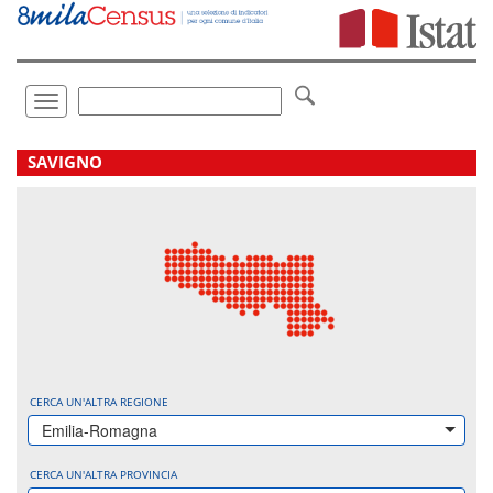
Vai
direttamente
a:
Contenuto
Ricerca
Toggle
navigation
.
SAVIGNO
CERCA UN'ALTRA REGIONE
Emilia-Romagna
CERCA UN'ALTRA PROVINCIA