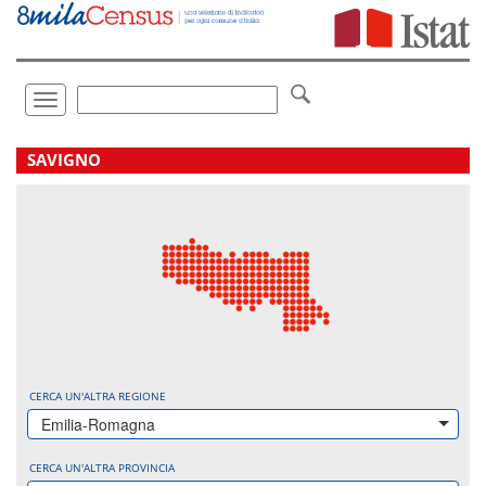
Vai
direttamente
a:
Contenuto
Ricerca
Toggle
navigation
.
SAVIGNO
CERCA UN'ALTRA REGIONE
Emilia-Romagna
CERCA UN'ALTRA PROVINCIA