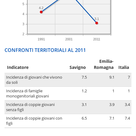
5
4.2
4
3.1
3
2
1991
2001
2011
CONFRONTI TERRITORIALI AL 2011
Emilia-
Indicatore
Savigno
Romagna
Italia
Incidenza di giovani che vivono
7.5
9.1
7
da soli
Incidenza di famiglie
1.2
1
1
monogenitoriali giovani
Incidenza di coppie giovani
3.1
3.9
3.4
senza figli
Incidenza di coppie giovani con
6.5
7.1
7.4
figli