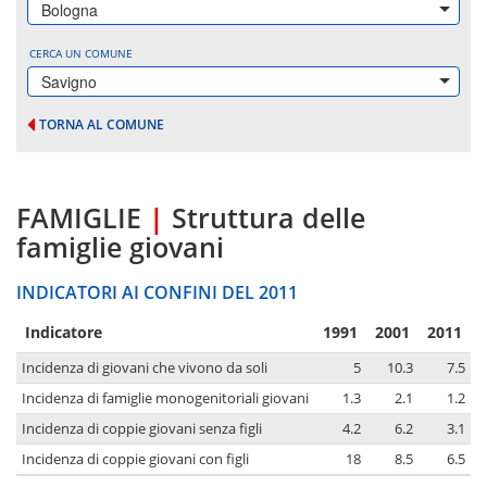
Bologna
CERCA UN COMUNE
Savigno
TORNA AL COMUNE
FAMIGLIE
|
Struttura delle
famiglie giovani
INDICATORI AI CONFINI DEL 2011
Indicatore
1991
2001
2011
Incidenza di giovani che vivono da soli
5
10.3
7.5
Incidenza di famiglie monogenitoriali giovani
1.3
2.1
1.2
Incidenza di coppie giovani senza figli
4.2
6.2
3.1
Incidenza di coppie giovani con figli
18
8.5
6.5