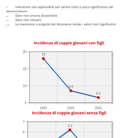
-
Indicatore non applicabile per valore nullo o poco significativo del
denominatore
..
Dato non ancora disponibile
...
Dato non rilevato
....
La mancanza o esiguità del fenomeno rende i valori non significativi
Incidenza di coppie giovani con figli
20
18
15
10
8.5
6.5
5
1991
2001
2011
Incidenza di coppie giovani senza figli
7
6.2
6