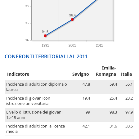
98
96.4
96
94.5
94
1991
2001
2011
CONFRONTI TERRITORIALI AL 2011
Emilia-
Indicatore
Savigno
Romagna
Italia
Incidenza di adulti con diploma o
47.8
59.4
55.1
laurea
Incidenza di giovani con
19.4
25.4
23.2
istruzione universitaria
Livello di istruzione dei giovani
99
98.3
97.9
15-19 anni
Incidenza di adulti con la licenza
42.1
31.6
33.5
media