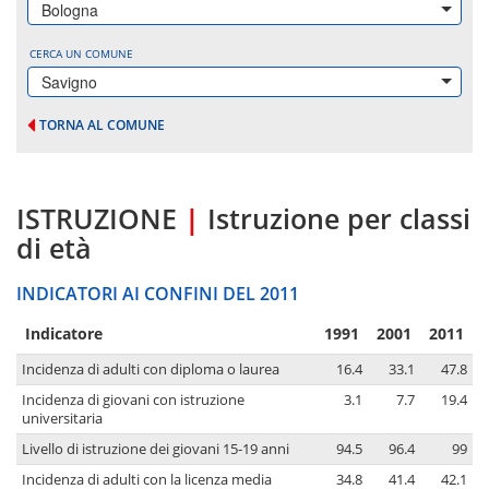
Bologna
CERCA UN COMUNE
Savigno
TORNA AL COMUNE
ISTRUZIONE
|
Istruzione per classi
di età
INDICATORI AI CONFINI DEL 2011
Indicatore
1991
2001
2011
Incidenza di adulti con diploma o laurea
16.4
33.1
47.8
Incidenza di giovani con istruzione
3.1
7.7
19.4
universitaria
Livello di istruzione dei giovani 15-19 anni
94.5
96.4
99
Incidenza di adulti con la licenza media
34.8
41.4
42.1