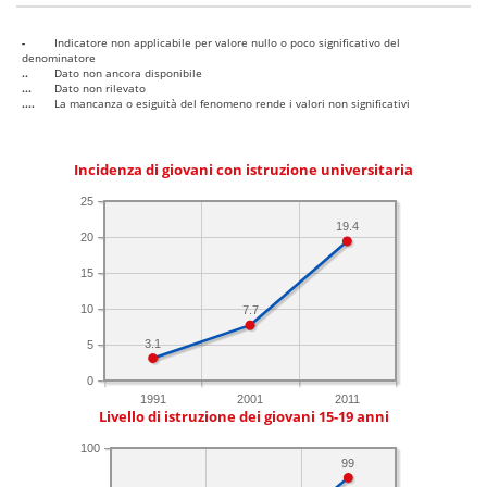
-
Indicatore non applicabile per valore nullo o poco significativo del
denominatore
..
Dato non ancora disponibile
...
Dato non rilevato
....
La mancanza o esiguità del fenomeno rende i valori non significativi
Incidenza di giovani con istruzione universitaria
25
19.4
20
15
10
7.7
3.1
5
0
1991
2001
2011
Livello di istruzione dei giovani 15-19 anni
100
99