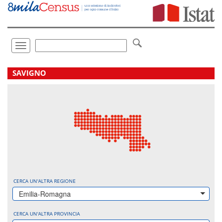
Vai
direttamente
a:
Contenuto
Ricerca
Toggle
navigation
.
SAVIGNO
CERCA UN'ALTRA REGIONE
Emilia-Romagna
CERCA UN'ALTRA PROVINCIA