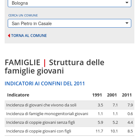
Bologna
CERCA UN COMUNE
San Pietro in Casale
TORNA AL COMUNE
FAMIGLIE
|
Struttura delle
famiglie giovani
INDICATORI AI CONFINI DEL 2011
Indicatore
1991
2001
2011
Incidenza di giovani che vivono da soli
3.5
7.1
7.9
Incidenza di famiglie monogenitoriali giovani
1.1
1.1
0.6
Incidenza di coppie giovani senza figli
5.9
5.2
4.4
Incidenza di coppie giovani con figli
11.7
10.1
8.5