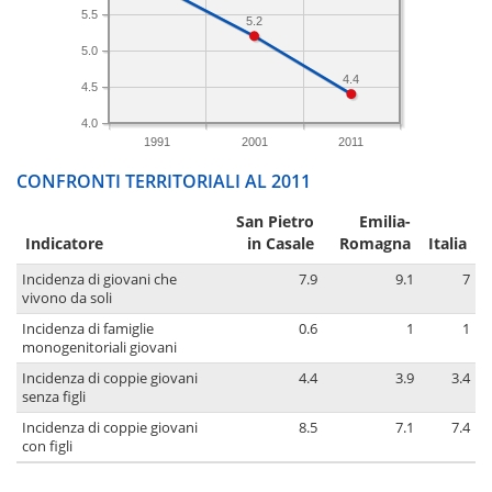
5.5
5.2
5.0
4.4
4.5
4.0
1991
2001
2011
CONFRONTI TERRITORIALI AL 2011
San Pietro
Emilia-
Indicatore
in Casale
Romagna
Italia
Incidenza di giovani che
7.9
9.1
7
vivono da soli
Incidenza di famiglie
0.6
1
1
monogenitoriali giovani
Incidenza di coppie giovani
4.4
3.9
3.4
senza figli
Incidenza di coppie giovani
8.5
7.1
7.4
con figli