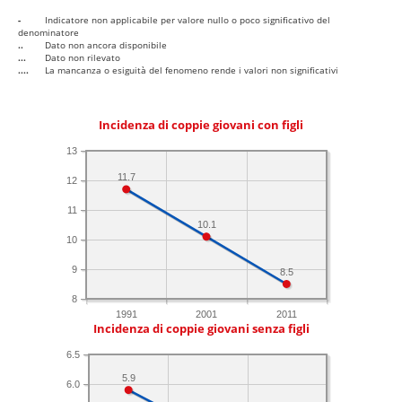
-
Indicatore non applicabile per valore nullo o poco significativo del
denominatore
..
Dato non ancora disponibile
...
Dato non rilevato
....
La mancanza o esiguità del fenomeno rende i valori non significativi
Incidenza di coppie giovani con figli
13
11.7
12
11
10.1
10
9
8.5
8
1991
2001
2011
Incidenza di coppie giovani senza figli
6.5
5.9
6.0