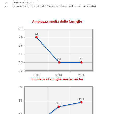
...
Dato non rilevato
....
La mancanza o esiguità del fenomeno rende i valori non significativi
Ampiezza media delle famiglie
2.7
2.6
2.6
2.5
2.4
2.3
2.3
2.3
2.2
1991
2001
2011
Incidenza famiglie senza nuclei
40
34.4
35
32.8