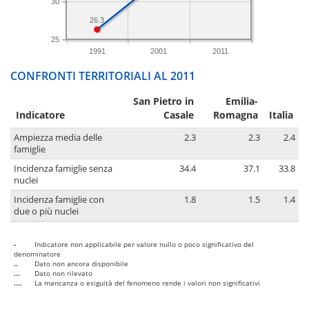
30
26.3
25
1991
2001
2011
CONFRONTI TERRITORIALI AL 2011
San Pietro in
Emilia-
Indicatore
Casale
Romagna
Italia
Ampiezza media delle
2.3
2.3
2.4
famiglie
Incidenza famiglie senza
34.4
37.1
33.8
nuclei
Incidenza famiglie con
1.8
1.5
1.4
due o più nuclei
-
Indicatore non applicabile per valore nullo o poco significativo del
denominatore
..
Dato non ancora disponibile
...
Dato non rilevato
....
La mancanza o esiguità del fenomeno rende i valori non significativi