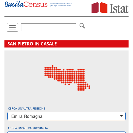
Vai
direttamente
a:
Contenuto
Ricerca
Toggle
navigation
.
SAN PIETRO IN CASALE
CERCA UN'ALTRA REGIONE
Emilia-Romagna
CERCA UN'ALTRA PROVINCIA