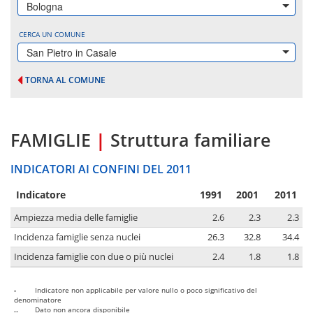
Bologna
CERCA UN COMUNE
San Pietro in Casale
TORNA AL COMUNE
FAMIGLIE
|
Struttura familiare
INDICATORI AI CONFINI DEL 2011
Indicatore
1991
2001
2011
Ampiezza media delle famiglie
2.6
2.3
2.3
Incidenza famiglie senza nuclei
26.3
32.8
34.4
Incidenza famiglie con due o più nuclei
2.4
1.8
1.8
-
Indicatore non applicabile per valore nullo o poco significativo del
denominatore
..
Dato non ancora disponibile