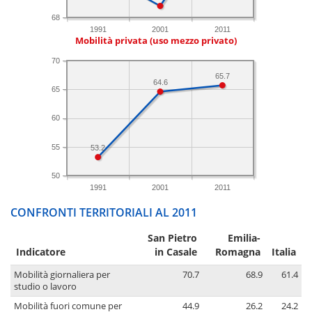
68
1991
2001
2011
Mobilità privata (uso mezzo privato)
70
65.7
64.6
65
60
55
53.2
50
1991
2001
2011
CONFRONTI TERRITORIALI AL 2011
San Pietro
Emilia-
Indicatore
in Casale
Romagna
Italia
Mobilità giornaliera per
70.7
68.9
61.4
studio o lavoro
Mobilità fuori comune per
44.9
26.2
24.2