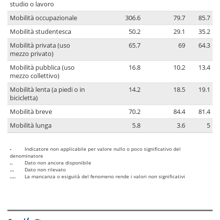
studio o lavoro
Mobilità occupazionale
306.6
79.7
85.7
Mobilità studentesca
50.2
29.1
35.2
Mobilità privata (uso
65.7
69
64.3
mezzo privato)
Mobilità pubblica (uso
16.8
10.2
13.4
mezzo collettivo)
Mobilità lenta (a piedi o in
14.2
18.5
19.1
bicicletta)
Mobilità breve
70.2
84.4
81.4
Mobilità lunga
5.8
3.6
5
-
Indicatore non applicabile per valore nullo o poco significativo del
denominatore
..
Dato non ancora disponibile
...
Dato non rilevato
....
La mancanza o esiguità del fenomeno rende i valori non significativi