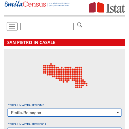
Vai
direttamente
a:
Contenuto
Ricerca
Toggle
navigation
.
SAN PIETRO IN CASALE
CERCA UN'ALTRA REGIONE
Emilia-Romagna
CERCA UN'ALTRA PROVINCIA