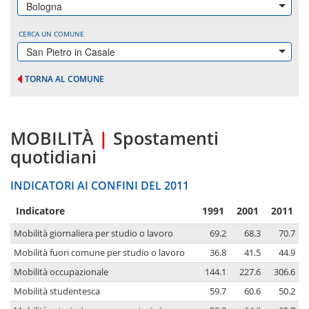
Bologna
CERCA UN COMUNE
San Pietro in Casale
TORNA AL COMUNE
MOBILITÀ
|
Spostamenti
quotidiani
INDICATORI AI CONFINI DEL 2011
Indicatore
1991
2001
2011
Mobilità giornaliera per studio o lavoro
69.2
68.3
70.7
Mobilità fuori comune per studio o lavoro
36.8
41.5
44.9
Mobilità occupazionale
144.1
227.6
306.6
Mobilità studentesca
59.7
60.6
50.2