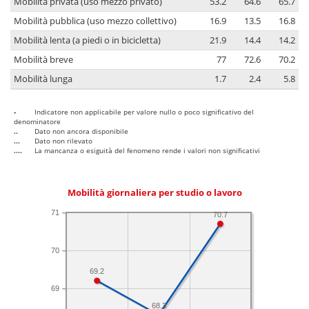
Mobilità privata (uso mezzo privato)
53.2
64.6
65.7
Mobilità pubblica (uso mezzo collettivo)
16.9
13.5
16.8
Mobilità lenta (a piedi o in bicicletta)
21.9
14.4
14.2
Mobilità breve
77
72.6
70.2
Mobilità lunga
1.7
2.4
5.8
-
Indicatore non applicabile per valore nullo o poco significativo del
denominatore
..
Dato non ancora disponibile
...
Dato non rilevato
....
La mancanza o esiguità del fenomeno rende i valori non significativi
Mobilità giornaliera per studio o lavoro
71
70.7
70
69.2
69
68.3