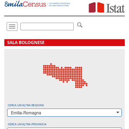
Vai
direttamente
a:
Contenuto
Ricerca
Toggle
navigation
.
SALA BOLOGNESE
CERCA UN'ALTRA REGIONE
Emilia-Romagna
CERCA UN'ALTRA PROVINCIA