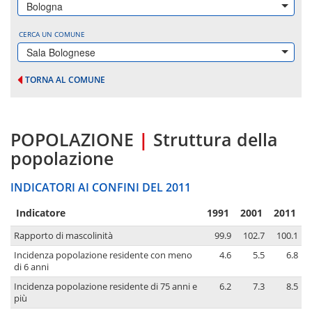
Bologna
CERCA UN COMUNE
Sala Bolognese
TORNA AL COMUNE
POPOLAZIONE
|
Struttura della
popolazione
INDICATORI AI CONFINI DEL 2011
Indicatore
1991
2001
2011
Rapporto di mascolinità
99.9
102.7
100.1
Incidenza popolazione residente con meno
4.6
5.5
6.8
di 6 anni
Incidenza popolazione residente di 75 anni e
6.2
7.3
8.5
più