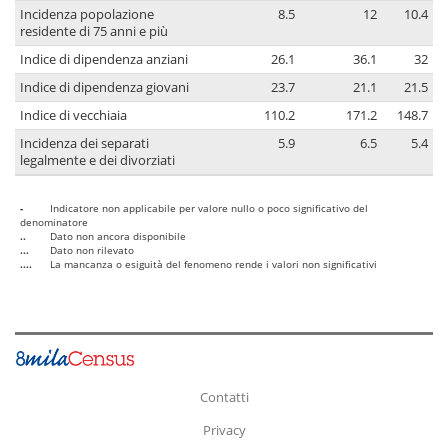
Incidenza popolazione
8.5
12
10.4
residente di 75 anni e più
Indice di dipendenza anziani
26.1
36.1
32
Indice di dipendenza giovani
23.7
21.1
21.5
Indice di vecchiaia
110.2
171.2
148.7
Incidenza dei separati
5.9
6.5
5.4
legalmente e dei divorziati
-
Indicatore non applicabile per valore nullo o poco significativo del
denominatore
..
Dato non ancora disponibile
...
Dato non rilevato
....
La mancanza o esiguità del fenomeno rende i valori non significativi
Contatti
Privacy