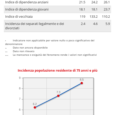
Indice di dipendenza anziani
21.5
24.2
26.1
Indice di dipendenza giovani
18.1
18.1
23.7
Indice di vecchiaia
119
133.2
110.2
Incidenza dei separati legalmente e dei
2.4
4.6
5.9
divorziati
-
Indicatore non applicabile per valore nullo o poco significativo del
denominatore
..
Dato non ancora disponibile
...
Dato non rilevato
....
La mancanza o esiguità del fenomeno rende i valori non significativi
Incidenza popolazione residente di 75 anni e più
9
8.5
8
7.3
7
6.2
6