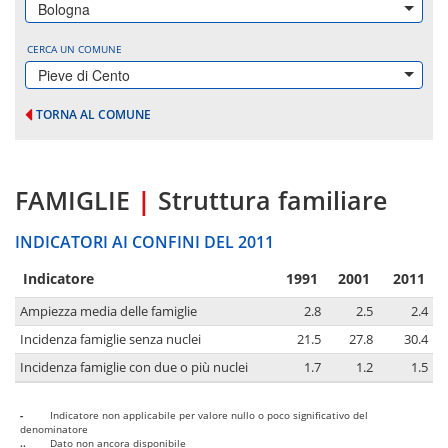
Bologna
CERCA UN COMUNE
Pieve di Cento
TORNA AL COMUNE
FAMIGLIE
|
Struttura familiare
INDICATORI AI CONFINI DEL 2011
Indicatore
1991
2001
2011
Ampiezza media delle famiglie
2.8
2.5
2.4
Incidenza famiglie senza nuclei
21.5
27.8
30.4
Incidenza famiglie con due o più nuclei
1.7
1.2
1.5
-
Indicatore non applicabile per valore nullo o poco significativo del
denominatore
..
Dato non ancora disponibile