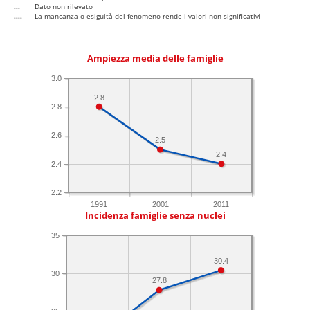
...
Dato non rilevato
....
La mancanza o esiguità del fenomeno rende i valori non significativi
Ampiezza media delle famiglie
3.0
2.8
2.8
2.6
2.5
2.4
2.4
2.2
1991
2001
2011
Incidenza famiglie senza nuclei
35
30.4
30
27.8