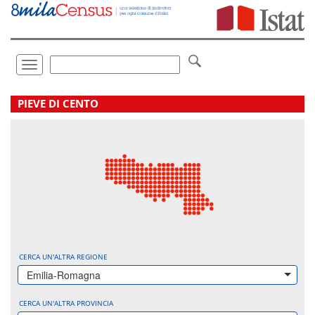
Vai
direttamente
a:
Contenuto
Ricerca
Toggle
navigation
.
PIEVE DI CENTO
CERCA UN'ALTRA REGIONE
Emilia-Romagna
CERCA UN'ALTRA PROVINCIA