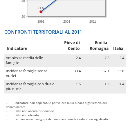
25
21.5
20
1991
2001
2011
CONFRONTI TERRITORIALI AL 2011
Pieve di
Emilia-
Indicatore
Cento
Romagna
Italia
Ampiezza media delle
2.4
2.3
2.4
famiglie
Incidenza famiglie senza
30.4
37.1
33.8
nuclei
Incidenza famiglie con due o
1.5
1.5
1.4
più nuclei
-
Indicatore non applicabile per valore nullo o poco significativo del
denominatore
..
Dato non ancora disponibile
...
Dato non rilevato
....
La mancanza o esiguità del fenomeno rende i valori non significativi