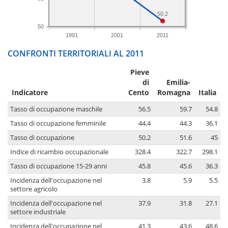
50.2
50
1991
2001
2011
CONFRONTI TERRITORIALI AL 2011
Pieve
di
Emilia-
Indicatore
Cento
Romagna
Italia
Tasso di occupazione maschile
56.5
59.7
54.8
Tasso di occupazione femminile
44.4
44.3
36.1
Tasso di occupazione
50.2
51.6
45
Indice di ricambio occupazionale
328.4
322.7
298.1
Tasso di occupazione 15-29 anni
45.8
45.6
36.3
Incidenza dell'occupazione nel
3.8
5.9
5.5
settore agricolo
Incidenza dell'occupazione nel
37.9
31.8
27.1
settore industriale
Incidenza dell'occupazione nel
41.3
43.6
48.6