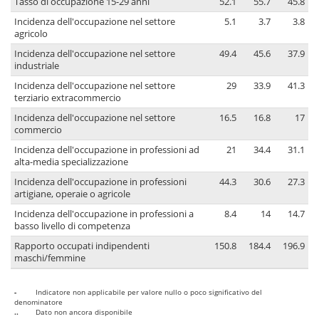
Tasso di occupazione 15-29 anni
52.1
55.7
45.8
Incidenza dell'occupazione nel settore
5.1
3.7
3.8
agricolo
Incidenza dell'occupazione nel settore
49.4
45.6
37.9
industriale
Incidenza dell'occupazione nel settore
29
33.9
41.3
terziario extracommercio
Incidenza dell'occupazione nel settore
16.5
16.8
17
commercio
Incidenza dell'occupazione in professioni ad
21
34.4
31.1
alta-media specializzazione
Incidenza dell'occupazione in professioni
44.3
30.6
27.3
artigiane, operaie o agricole
Incidenza dell'occupazione in professioni a
8.4
14
14.7
basso livello di competenza
Rapporto occupati indipendenti
150.8
184.4
196.9
maschi/femmine
-
Indicatore non applicabile per valore nullo o poco significativo del
denominatore
..
Dato non ancora disponibile