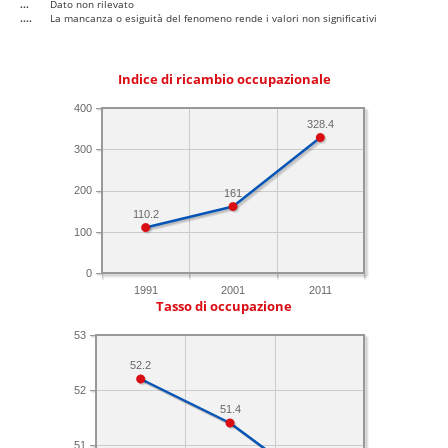
...
Dato non rilevato
....
La mancanza o esiguità del fenomeno rende i valori non significativi
Indice di ricambio occupazionale
400
328.4
300
200
161
110.2
100
0
1991
2001
2011
Tasso di occupazione
53
52.2
52
51.4
51