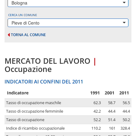
Bologna
CERCA UN COMUNE
Pieve di Cento
TORNA AL COMUNE
MERCATO DEL LAVORO
|
Occupazione
INDICATORI AI CONFINI DEL 2011
Indicatore
1991
2001
2011
Tasso di occupazione maschile
62.3
58.7
56.5
Tasso di occupazione femminile
42.2
44.4
44.4
Tasso di occupazione
52.2
51.4
50.2
Indice di ricambio occupazionale
110.2
161
328.4