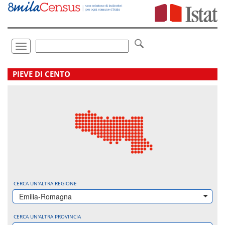
Vai
direttamente
a:
Contenuto
Ricerca
Toggle
navigation
.
PIEVE DI CENTO
CERCA UN'ALTRA REGIONE
Emilia-Romagna
CERCA UN'ALTRA PROVINCIA