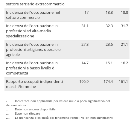
settore terziario extracommercio
Incidenza dell'occupazione nel
17
18.8
18.8
settore commercio
Incidenza dell'occupazione in
31.1
32.3
31.7
professioni ad alta-media
specializzazione
Incidenza dell'occupazione in
27.3
23.6
21.1
professioni artigiane, operaie o
agricole
Incidenza dell'occupazione in
14.7
15.1
16.2
professioni a basso livello di
competenza
Rapporto occupati indipendenti
196.9
174.4
161.1
maschi/femmine
-
Indicatore non applicabile per valore nullo o poco significativo del
denominatore
..
Dato non ancora disponibile
...
Dato non rilevato
....
La mancanza o esiguità del fenomeno rende i valori non significativi