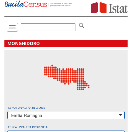
Vai
direttamente
a:
Contenuto
Ricerca
Toggle
navigation
.
MONGHIDORO
CERCA UN'ALTRA REGIONE
Emilia-Romagna
CERCA UN'ALTRA PROVINCIA