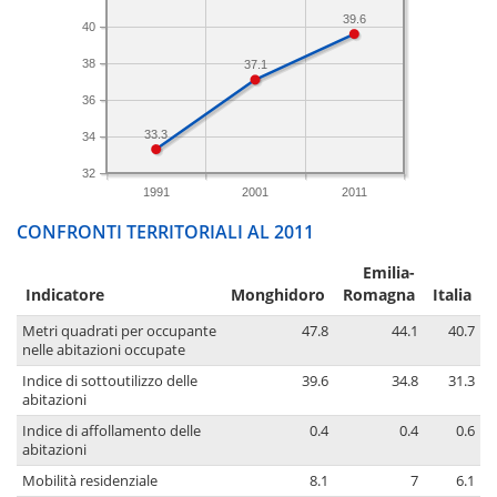
39.6
40
38
37.1
36
33.3
34
32
1991
2001
2011
CONFRONTI TERRITORIALI AL 2011
Emilia-
Indicatore
Monghidoro
Romagna
Italia
Metri quadrati per occupante
47.8
44.1
40.7
nelle abitazioni occupate
Indice di sottoutilizzo delle
39.6
34.8
31.3
abitazioni
Indice di affollamento delle
0.4
0.4
0.6
abitazioni
Mobilità residenziale
8.1
7
6.1