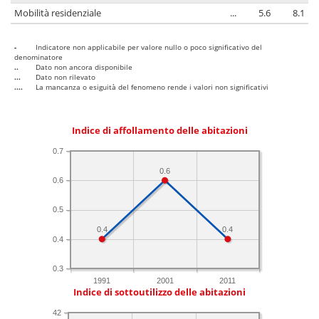
Mobilità residenziale
...
5.6
8.1
-
Indicatore non applicabile per valore nullo o poco significativo del
denominatore
..
Dato non ancora disponibile
...
Dato non rilevato
....
La mancanza o esiguità del fenomeno rende i valori non significativi
Indice di affollamento delle abitazioni
0.7
0.6
0.6
0.5
0.4
0.4
0.4
0.3
1991
2001
2011
Indice di sottoutilizzo delle abitazioni
42