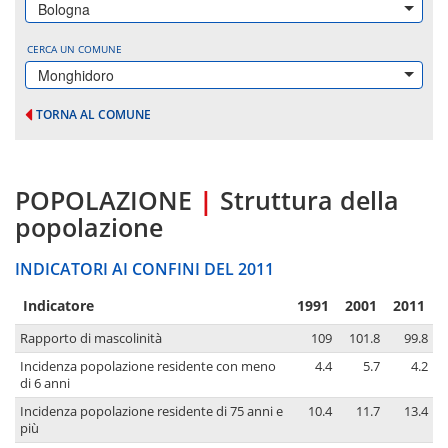
Bologna
CERCA UN COMUNE
Monghidoro
TORNA AL COMUNE
POPOLAZIONE
|
Struttura della
popolazione
INDICATORI AI CONFINI DEL 2011
Indicatore
1991
2001
2011
Rapporto di mascolinità
109
101.8
99.8
Incidenza popolazione residente con meno
4.4
5.7
4.2
di 6 anni
Incidenza popolazione residente di 75 anni e
10.4
11.7
13.4
più