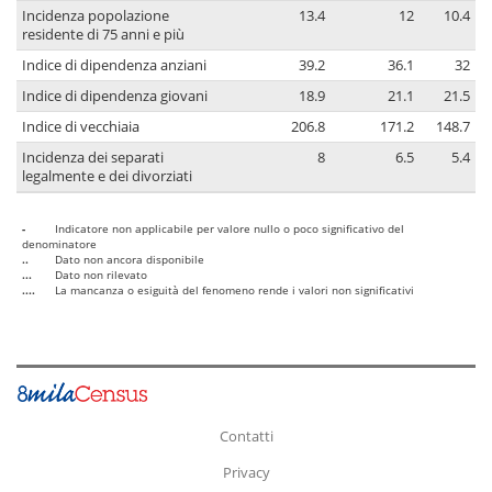
Incidenza popolazione
13.4
12
10.4
residente di 75 anni e più
Indice di dipendenza anziani
39.2
36.1
32
Indice di dipendenza giovani
18.9
21.1
21.5
Indice di vecchiaia
206.8
171.2
148.7
Incidenza dei separati
8
6.5
5.4
legalmente e dei divorziati
-
Indicatore non applicabile per valore nullo o poco significativo del
denominatore
..
Dato non ancora disponibile
...
Dato non rilevato
....
La mancanza o esiguità del fenomeno rende i valori non significativi
Contatti
Privacy