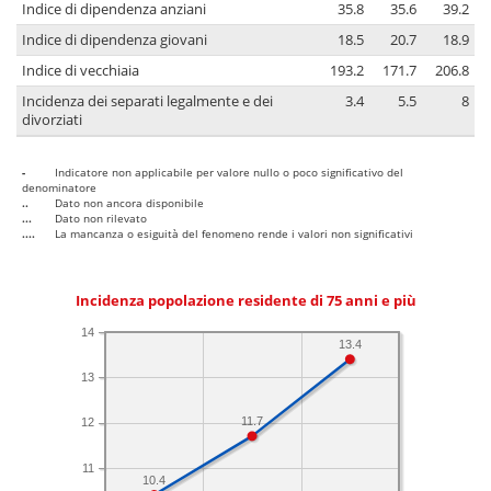
Indice di dipendenza anziani
35.8
35.6
39.2
Indice di dipendenza giovani
18.5
20.7
18.9
Indice di vecchiaia
193.2
171.7
206.8
Incidenza dei separati legalmente e dei
3.4
5.5
8
divorziati
-
Indicatore non applicabile per valore nullo o poco significativo del
denominatore
..
Dato non ancora disponibile
...
Dato non rilevato
....
La mancanza o esiguità del fenomeno rende i valori non significativi
Incidenza popolazione residente di 75 anni e più
14
13.4
13
11.7
12
11
10.4