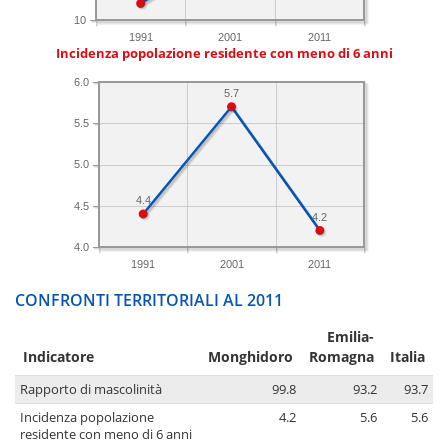
10
1991
2001
2011
Incidenza popolazione residente con meno di 6 anni
6.0
5.7
5.5
5.0
4.4
4.5
4.2
4.0
1991
2001
2011
CONFRONTI TERRITORIALI AL 2011
Emilia-
Indicatore
Monghidoro
Romagna
Italia
Rapporto di mascolinità
99.8
93.2
93.7
Incidenza popolazione
4.2
5.6
5.6
residente con meno di 6 anni