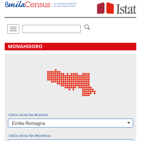
Vai
direttamente
a:
Contenuto
Ricerca
Toggle
navigation
.
MONGHIDORO
CERCA UN'ALTRA REGIONE
Emilia-Romagna
CERCA UN'ALTRA PROVINCIA