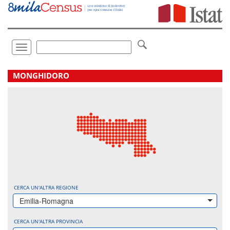
Vai
direttamente
a:
Contenuto
Ricerca
Toggle
navigation
.
MONGHIDORO
CERCA UN'ALTRA REGIONE
Emilia-Romagna
CERCA UN'ALTRA PROVINCIA