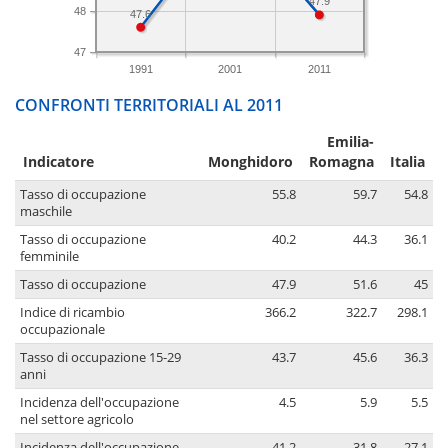
47.9
48
47.6
47
1991
2001
2011
CONFRONTI TERRITORIALI AL 2011
Emilia-
Indicatore
Monghidoro
Romagna
Italia
Tasso di occupazione
55.8
59.7
54.8
maschile
Tasso di occupazione
40.2
44.3
36.1
femminile
Tasso di occupazione
47.9
51.6
45
Indice di ricambio
366.2
322.7
298.1
occupazionale
Tasso di occupazione 15-29
43.7
45.6
36.3
anni
Incidenza dell'occupazione
4.5
5.9
5.5
nel settore agricolo
Incidenza dell'occupazione
41.2
31.8
27.1