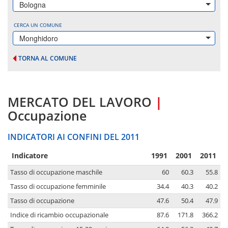
Bologna
CERCA UN COMUNE
Monghidoro
TORNA AL COMUNE
MERCATO DEL LAVORO
|
Occupazione
INDICATORI AI CONFINI DEL 2011
Indicatore
1991
2001
2011
Tasso di occupazione maschile
60
60.3
55.8
Tasso di occupazione femminile
34.4
40.3
40.2
Tasso di occupazione
47.6
50.4
47.9
Indice di ricambio occupazionale
87.6
171.8
366.2