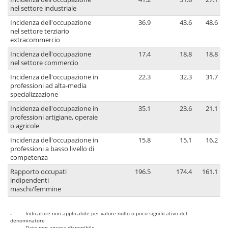
nel settore industriale
Incidenza dell'occupazione
36.9
43.6
48.6
nel settore terziario
extracommercio
Incidenza dell'occupazione
17.4
18.8
18.8
nel settore commercio
Incidenza dell'occupazione in
22.3
32.3
31.7
professioni ad alta-media
specializzazione
Incidenza dell'occupazione in
35.1
23.6
21.1
professioni artigiane, operaie
o agricole
Incidenza dell'occupazione in
15.8
15.1
16.2
professioni a basso livello di
competenza
Rapporto occupati
196.5
174.4
161.1
indipendenti
maschi/femmine
-
Indicatore non applicabile per valore nullo o poco significativo del
denominatore
..
Dato non ancora disponibile