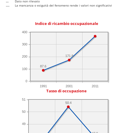
...
Dato non rilevato
....
La mancanza o esiguità del fenomeno rende i valori non significativi
Indice di ricambio occupazionale
400
300
171.8
200
87.6
100
0
1991
2001
2011
Tasso di occupazione
51
50.4
50
49