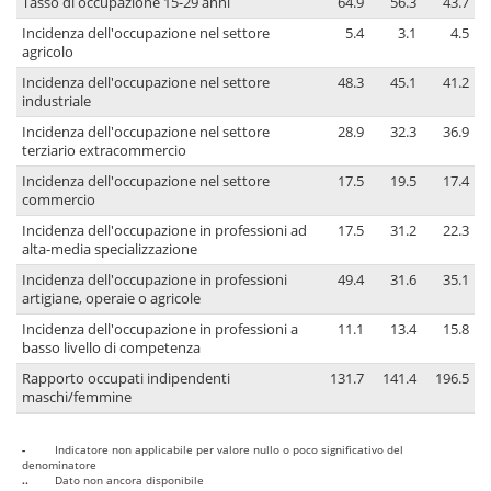
Tasso di occupazione 15-29 anni
64.9
56.3
43.7
Incidenza dell'occupazione nel settore
5.4
3.1
4.5
agricolo
Incidenza dell'occupazione nel settore
48.3
45.1
41.2
industriale
Incidenza dell'occupazione nel settore
28.9
32.3
36.9
terziario extracommercio
Incidenza dell'occupazione nel settore
17.5
19.5
17.4
commercio
Incidenza dell'occupazione in professioni ad
17.5
31.2
22.3
alta-media specializzazione
Incidenza dell'occupazione in professioni
49.4
31.6
35.1
artigiane, operaie o agricole
Incidenza dell'occupazione in professioni a
11.1
13.4
15.8
basso livello di competenza
Rapporto occupati indipendenti
131.7
141.4
196.5
maschi/femmine
-
Indicatore non applicabile per valore nullo o poco significativo del
denominatore
..
Dato non ancora disponibile