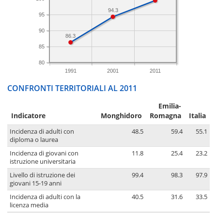
94.3
95
90
86.3
85
80
1991
2001
2011
CONFRONTI TERRITORIALI AL 2011
Emilia-
Indicatore
Monghidoro
Romagna
Italia
Incidenza di adulti con
48.5
59.4
55.1
diploma o laurea
Incidenza di giovani con
11.8
25.4
23.2
istruzione universitaria
Livello di istruzione dei
99.4
98.3
97.9
giovani 15-19 anni
Incidenza di adulti con la
40.5
31.6
33.5
licenza media