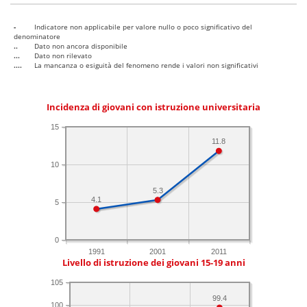
-
Indicatore non applicabile per valore nullo o poco significativo del
denominatore
..
Dato non ancora disponibile
...
Dato non rilevato
....
La mancanza o esiguità del fenomeno rende i valori non significativi
Incidenza di giovani con istruzione universitaria
15
11.8
10
5.3
4.1
5
0
1991
2001
2011
Livello di istruzione dei giovani 15-19 anni
105
99.4
100