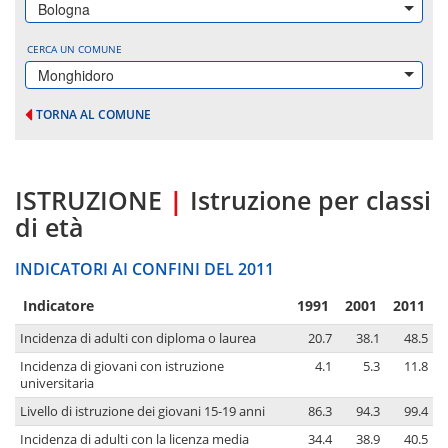
Bologna
CERCA UN COMUNE
Monghidoro
TORNA AL COMUNE
ISTRUZIONE
|
Istruzione per classi
di età
INDICATORI AI CONFINI DEL 2011
Indicatore
1991
2001
2011
Incidenza di adulti con diploma o laurea
20.7
38.1
48.5
Incidenza di giovani con istruzione
4.1
5.3
11.8
universitaria
Livello di istruzione dei giovani 15-19 anni
86.3
94.3
99.4
Incidenza di adulti con la licenza media
34.4
38.9
40.5