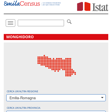
Vai
direttamente
a:
Contenuto
Ricerca
Toggle
navigation
.
MONGHIDORO
CERCA UN'ALTRA REGIONE
Emilia-Romagna
CERCA UN'ALTRA PROVINCIA