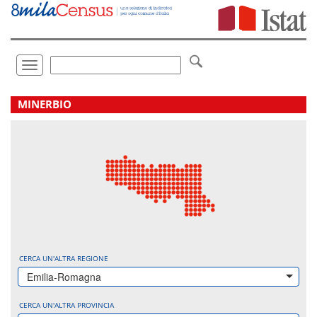
Vai
direttamente
a:
Contenuto
Ricerca
Toggle
navigation
.
MINERBIO
CERCA UN'ALTRA REGIONE
Emilia-Romagna
CERCA UN'ALTRA PROVINCIA