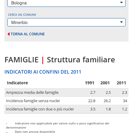
Bologna
CERCA UN COMUNE
Minerbio
TORNA AL COMUNE
FAMIGLIE
|
Struttura familiare
INDICATORI AI CONFINI DEL 2011
Indicatore
1991
2001
2011
Ampiezza media delle famiglie
2.7
2.5
2.3
Incidenza famiglie senza nuclei
22.8
26.2
34
Incidenza famiglie con due o più nuclei
3.5
1.8
1.2
-
Indicatore non applicabile per valore nullo o poco significativo del
denominatore
..
Dato non ancora disponibile