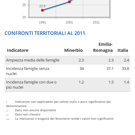
25
22.8
20
1991
2001
2011
CONFRONTI TERRITORIALI AL 2011
Emilia-
Indicatore
Minerbio
Romagna
Italia
Ampiezza media delle famiglie
2.3
2.3
2.4
Incidenza famiglie senza
34
37.1
33.8
nuclei
Incidenza famiglie con due o
1.2
1.5
1.4
più nuclei
-
Indicatore non applicabile per valore nullo o poco significativo del
denominatore
..
Dato non ancora disponibile
...
Dato non rilevato
....
La mancanza o esiguità del fenomeno rende i valori non significativi