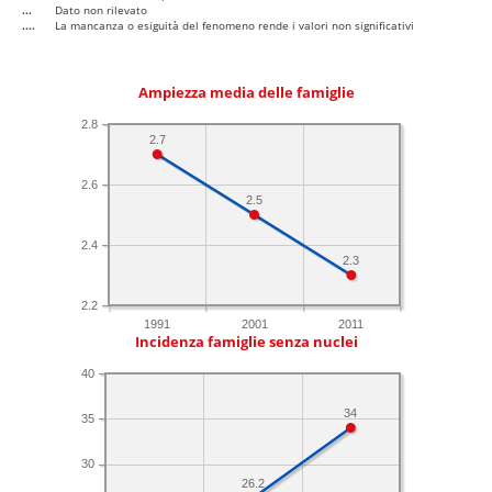
...
Dato non rilevato
....
La mancanza o esiguità del fenomeno rende i valori non significativi
Ampiezza media delle famiglie
2.8
2.7
2.6
2.5
2.4
2.3
2.2
1991
2001
2011
Incidenza famiglie senza nuclei
40
34
35
30
26.2