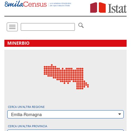
Vai
direttamente
a:
Contenuto
Ricerca
Toggle
navigation
.
MINERBIO
CERCA UN'ALTRA REGIONE
Emilia-Romagna
CERCA UN'ALTRA PROVINCIA