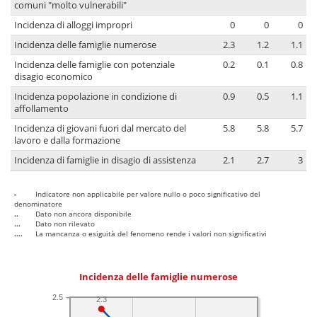
comuni "molto vulnerabili"
Incidenza di alloggi impropri
0
0
0
Incidenza delle famiglie numerose
2.3
1.2
1.1
Incidenza delle famiglie con potenziale
0.2
0.1
0.8
disagio economico
Incidenza popolazione in condizione di
0.9
0.5
1.1
affollamento
Incidenza di giovani fuori dal mercato del
5.8
5.8
5.7
lavoro e dalla formazione
Incidenza di famiglie in disagio di assistenza
2.1
2.7
3
-
Indicatore non applicabile per valore nullo o poco significativo del
denominatore
..
Dato non ancora disponibile
...
Dato non rilevato
....
La mancanza o esiguità del fenomeno rende i valori non significativi
Incidenza delle famiglie numerose
2.5
2.3