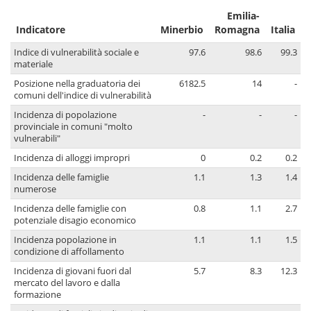
Emilia-
Indicatore
Minerbio
Romagna
Italia
Indice di vulnerabilità sociale e
97.6
98.6
99.3
materiale
Posizione nella graduatoria dei
6182.5
14
-
comuni dell'indice di vulnerabilità
Incidenza di popolazione
-
-
-
provinciale in comuni "molto
vulnerabili"
Incidenza di alloggi impropri
0
0.2
0.2
Incidenza delle famiglie
1.1
1.3
1.4
numerose
Incidenza delle famiglie con
0.8
1.1
2.7
potenziale disagio economico
Incidenza popolazione in
1.1
1.1
1.5
condizione di affollamento
Incidenza di giovani fuori dal
5.7
8.3
12.3
mercato del lavoro e dalla
formazione