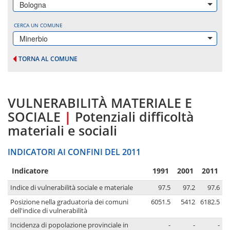
Bologna
CERCA UN COMUNE
Minerbio
TORNA AL COMUNE
VULNERABILITÀ MATERIALE E
SOCIALE
|
Potenziali difficoltà
materiali e sociali
INDICATORI AI CONFINI DEL 2011
Indicatore
1991
2001
2011
Indice di vulnerabilità sociale e materiale
97.5
97.2
97.6
Posizione nella graduatoria dei comuni
6051.5
5412
6182.5
dell'indice di vulnerabilità
Incidenza di popolazione provinciale in
-
-
-