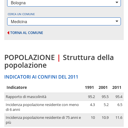
Bologna
CERCA UN COMUNE
Medicina
TORNA AL COMUNE
POPOLAZIONE
|
Struttura della
popolazione
INDICATORI AI CONFINI DEL 2011
Indicatore
1991
2001
2011
Rapporto di mascolinità
95.2
95.5
95.4
Incidenza popolazione residente con meno
4.3
5.2
6.5
di 6 anni
Incidenza popolazione residente di 75 anni e
10
10.9
11.6
più