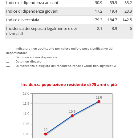
Indice di dipendenza anziani
30.9
35.9
33.2
Indice di dipendenza giovani
17.2
19.4
23.3
Indice di vecchiaia
179.3
184.7
142.5
Incidenza dei separati legalmente e dei
2.1
3.9
6
divorziati
-
Indicatore non applicabile per valore nullo o poco significativo del
denominatore
..
Dato non ancora disponibile
...
Dato non rilevato
....
La mancanza o esiguità del fenomeno rende i valori non significativi
Incidenza popolazione residente di 75 anni e più
12.0
11.6
11.5
10.9
11.0
10.5
10
10.0