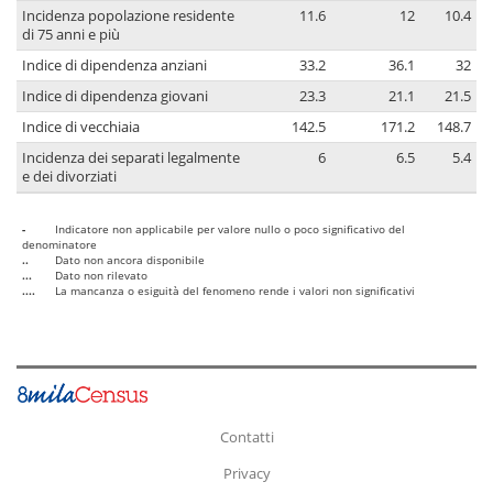
Incidenza popolazione residente
11.6
12
10.4
di 75 anni e più
Indice di dipendenza anziani
33.2
36.1
32
Indice di dipendenza giovani
23.3
21.1
21.5
Indice di vecchiaia
142.5
171.2
148.7
Incidenza dei separati legalmente
6
6.5
5.4
e dei divorziati
-
Indicatore non applicabile per valore nullo o poco significativo del
denominatore
..
Dato non ancora disponibile
...
Dato non rilevato
....
La mancanza o esiguità del fenomeno rende i valori non significativi
Contatti
Privacy