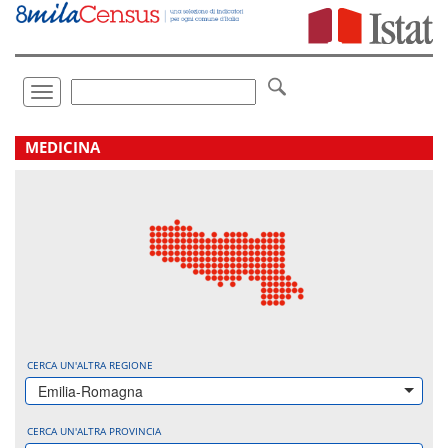
Vai
direttamente
a:
Contenuto
Ricerca
Toggle
navigation
.
MEDICINA
CERCA UN'ALTRA REGIONE
Emilia-Romagna
CERCA UN'ALTRA PROVINCIA