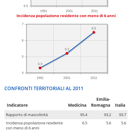
9.5
1991
2001
2011
Incidenza popolazione residente con meno di 6 anni
7
6.5
6
5.2
5
4.3
4
1991
2001
2011
CONFRONTI TERRITORIALI AL 2011
Emilia-
Indicatore
Medicina
Romagna
Italia
Rapporto di mascolinità
95.4
93.2
93.7
Incidenza popolazione residente
6.5
5.6
5.6
con meno di 6 anni