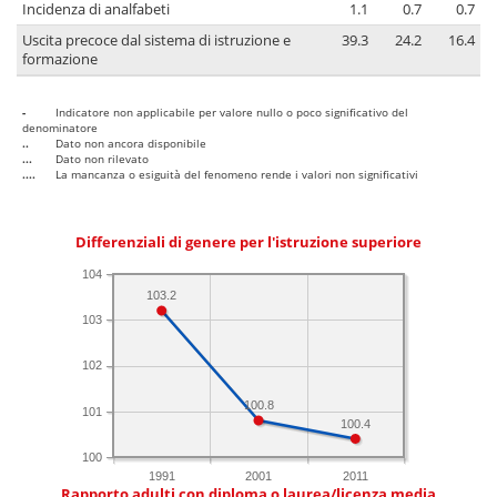
Incidenza di analfabeti
1.1
0.7
0.7
Uscita precoce dal sistema di istruzione e
39.3
24.2
16.4
formazione
-
Indicatore non applicabile per valore nullo o poco significativo del
denominatore
..
Dato non ancora disponibile
...
Dato non rilevato
....
La mancanza o esiguità del fenomeno rende i valori non significativi
Differenziali di genere per l'istruzione superiore
104
103.2
103
102
100.8
101
100.4
100
1991
2001
2011
Rapporto adulti con diploma o laurea/licenza media