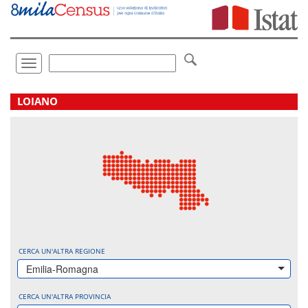
Vai
direttamente
a:
Contenuto
Ricerca
Toggle
navigation
.
LOIANO
CERCA UN'ALTRA REGIONE
Emilia-Romagna
CERCA UN'ALTRA PROVINCIA