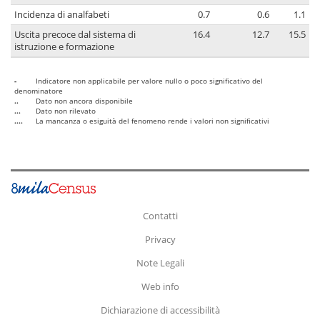
Incidenza di analfabeti
0.7
0.6
1.1
Uscita precoce dal sistema di
16.4
12.7
15.5
istruzione e formazione
-
Indicatore non applicabile per valore nullo o poco significativo del
denominatore
..
Dato non ancora disponibile
...
Dato non rilevato
....
La mancanza o esiguità del fenomeno rende i valori non significativi
Contatti
Privacy
Note Legali
Web info
Dichiarazione di accessibilità