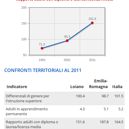
200
151.6
150
95.3
100
71.3
50
1991
2001
2011
CONFRONTI TERRITORIALI AL 2011
Emilia-
Indicatore
Loiano
Romagna
Italia
Differenziali di genere per
100.4
98.7
101.5
l'istruzione superiore
Adulti in apprendimento
4.3
5.1
5.2
permanente
Rapporto adulti con diploma o
151.6
187.8
164.5
laurea/licenza media