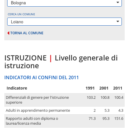
Bologna
CERCA UN COMUNE
Loiano
TORNA AL COMUNE
ISTRUZIONE
|
Livello generale di
istruzione
INDICATORI AI CONFINI DEL 2011
Indicatore
1991
2001
2011
Differenziali di genere per l'istruzione
103.2
100.8
100.4
superiore
Adulti in apprendimento permanente
2
5.3
4.3
Rapporto adulti con diploma o
71.3
95.3
151.6
laurea/licenza media