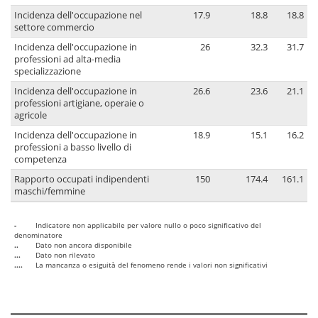
Incidenza dell'occupazione nel
17.9
18.8
18.8
settore commercio
Incidenza dell'occupazione in
26
32.3
31.7
professioni ad alta-media
specializzazione
Incidenza dell'occupazione in
26.6
23.6
21.1
professioni artigiane, operaie o
agricole
Incidenza dell'occupazione in
18.9
15.1
16.2
professioni a basso livello di
competenza
Rapporto occupati indipendenti
150
174.4
161.1
maschi/femmine
-
Indicatore non applicabile per valore nullo o poco significativo del
denominatore
..
Dato non ancora disponibile
...
Dato non rilevato
....
La mancanza o esiguità del fenomeno rende i valori non significativi