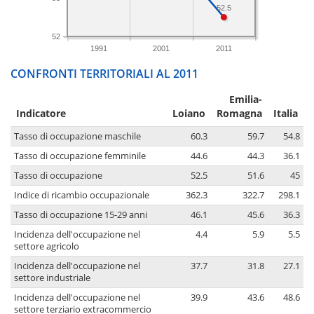
52.5
52
1991
2001
2011
CONFRONTI TERRITORIALI AL 2011
Emilia-
Indicatore
Loiano
Romagna
Italia
Tasso di occupazione maschile
60.3
59.7
54.8
Tasso di occupazione femminile
44.6
44.3
36.1
Tasso di occupazione
52.5
51.6
45
Indice di ricambio occupazionale
362.3
322.7
298.1
Tasso di occupazione 15-29 anni
46.1
45.6
36.3
Incidenza dell'occupazione nel
4.4
5.9
5.5
settore agricolo
Incidenza dell'occupazione nel
37.7
31.8
27.1
settore industriale
Incidenza dell'occupazione nel
39.9
43.6
48.6
settore terziario extracommercio