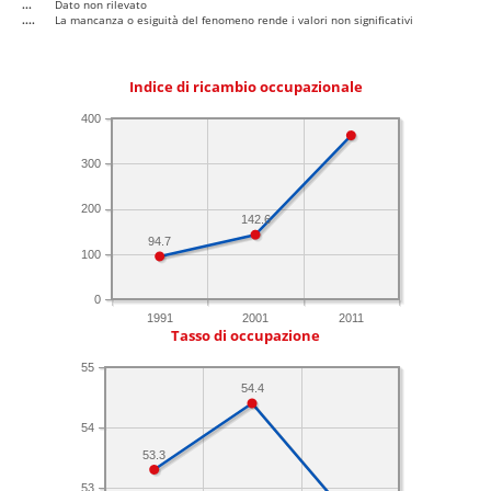
...
Dato non rilevato
....
La mancanza o esiguità del fenomeno rende i valori non significativi
Indice di ricambio occupazionale
400
300
200
142.6
94.7
100
0
1991
2001
2011
Tasso di occupazione
55
54.4
54
53.3
53