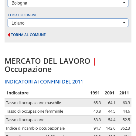
Bologna
CERCA UN COMUNE
Loiano
TORNA AL COMUNE
MERCATO DEL LAVORO
|
Occupazione
INDICATORI AI CONFINI DEL 2011
Indicatore
1991
2001
2011
Tasso di occupazione maschile
65.3
64.1
60.3
Tasso di occupazione femminile
40.8
44.5
44.6
Tasso di occupazione
53.3
54.4
52.5
Indice di ricambio occupazionale
94.7
142.6
362.3