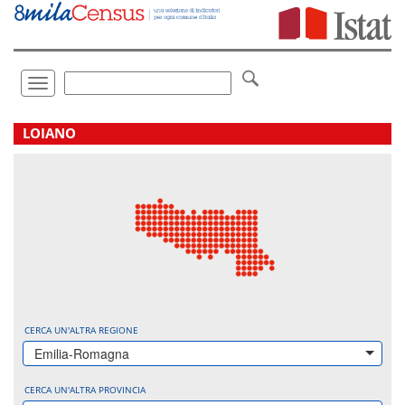
Vai
direttamente
a:
Contenuto
Ricerca
Toggle
navigation
.
LOIANO
CERCA UN'ALTRA REGIONE
Emilia-Romagna
CERCA UN'ALTRA PROVINCIA