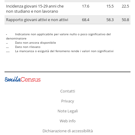
Incidenza giovani 15-29 anni che
17.6
15.5
22.5
non studiano e non lavorano
Rapporto giovani attivi e non attivi
68.4
58.3
50.8
-
Indicatore non applicabile per valore nullo o poco significativo del
denominatore
..
Dato non ancora disponibile
...
Dato non rilevato
....
La mancanza o esiguità del fenomeno rende i valori non significativi
Contatti
Privacy
Note Legali
Web info
Dichiarazione di accessibilità