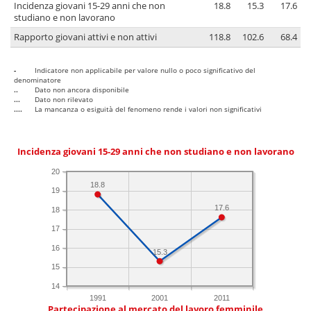
Incidenza giovani 15-29 anni che non
18.8
15.3
17.6
studiano e non lavorano
Rapporto giovani attivi e non attivi
118.8
102.6
68.4
-
Indicatore non applicabile per valore nullo o poco significativo del
denominatore
..
Dato non ancora disponibile
...
Dato non rilevato
....
La mancanza o esiguità del fenomeno rende i valori non significativi
Incidenza giovani 15-29 anni che non studiano e non lavorano
20
18.8
19
17.6
18
17
16
15.3
15
14
1991
2001
2011
Partecipazione al mercato del lavoro femminile