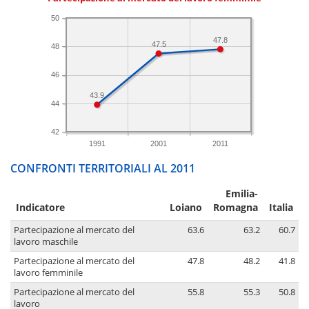
50
47.8
47.5
48
46
43.9
44
42
1991
2001
2011
CONFRONTI TERRITORIALI AL 2011
Emilia-
Indicatore
Loiano
Romagna
Italia
Partecipazione al mercato del
63.6
63.2
60.7
lavoro maschile
Partecipazione al mercato del
47.8
48.2
41.8
lavoro femminile
Partecipazione al mercato del
55.8
55.3
50.8
lavoro