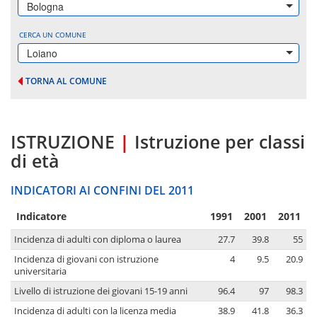
Bologna
CERCA UN COMUNE
Loiano
TORNA AL COMUNE
ISTRUZIONE
|
Istruzione per classi
di età
INDICATORI AI CONFINI DEL 2011
Indicatore
1991
2001
2011
Incidenza di adulti con diploma o laurea
27.7
39.8
55
Incidenza di giovani con istruzione
4
9.5
20.9
universitaria
Livello di istruzione dei giovani 15-19 anni
96.4
97
98.3
Incidenza di adulti con la licenza media
38.9
41.8
36.3