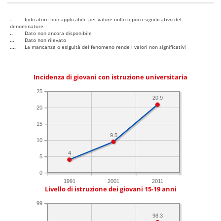
-
Indicatore non applicabile per valore nullo o poco significativo del
denominatore
..
Dato non ancora disponibile
...
Dato non rilevato
....
La mancanza o esiguità del fenomeno rende i valori non significativi
Incidenza di giovani con istruzione universitaria
25
20.9
20
15
9.5
10
4
5
0
1991
2001
2011
Livello di istruzione dei giovani 15-19 anni
99
98.3