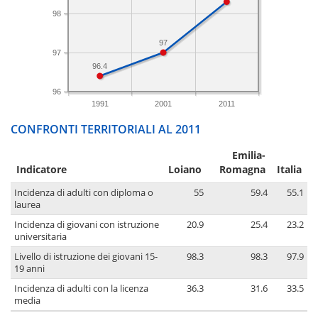
98
97
97
96.4
96
1991
2001
2011
CONFRONTI TERRITORIALI AL 2011
Emilia-
Indicatore
Loiano
Romagna
Italia
Incidenza di adulti con diploma o
55
59.4
55.1
laurea
Incidenza di giovani con istruzione
20.9
25.4
23.2
universitaria
Livello di istruzione dei giovani 15-
98.3
98.3
97.9
19 anni
Incidenza di adulti con la licenza
36.3
31.6
33.5
media