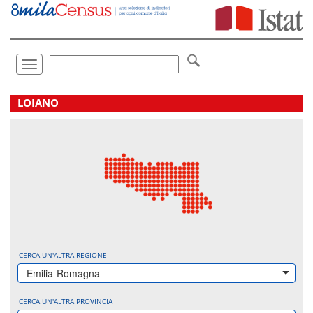
Vai
direttamente
a:
Contenuto
Ricerca
Toggle
navigation
.
LOIANO
CERCA UN'ALTRA REGIONE
Emilia-Romagna
CERCA UN'ALTRA PROVINCIA