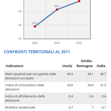
30.7
30
24.5
25
20
1991
2001
2011
CONFRONTI TERRITORIALI AL 2011
Emilia-
Indicatore
Imola
Romagna
Italia
Metri quadrati per occupante nelle
44.3
44.1
40.7
abitazioni occupate
Indice di sottoutilizzo delle
33.8
34.8
31.3
abitazioni
Indice di affollamento delle
0.4
0.4
0.6
abitazioni
Mobilità residenziale
6.7
7
6.1