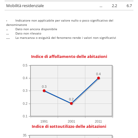
Mobilità residenziale
...
2.2
6.7
-
Indicatore non applicabile per valore nullo o poco significativo del
denominatore
..
Dato non ancora disponibile
...
Dato non rilevato
....
La mancanza o esiguità del fenomeno rende i valori non significativi
Indice di affollamento delle abitazioni
0.5
0.4
0.4
0.3
0.3
0.2
0.2
0.1
1991
2001
2011
Indice di sottoutilizzo delle abitazioni
35