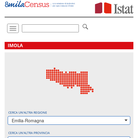
Vai
direttamente
a:
Contenuto
Ricerca
Toggle
navigation
.
IMOLA
CERCA UN'ALTRA REGIONE
Emilia-Romagna
CERCA UN'ALTRA PROVINCIA